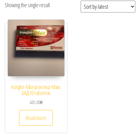
Showing the single result
Ironglor-Max Іронглор-Макс
БАД 30 таблеток
445.00
₴
Read more