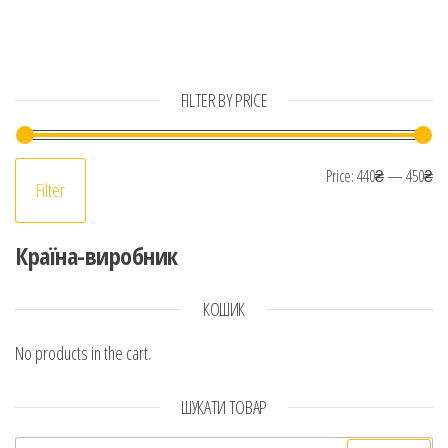
FILTER BY PRICE
Mi
Ma
Price:
440₴
—
450₴
Filter
Країна-виробник
КОШИК
No products in the cart.
ШУКАТИ ТОВАР