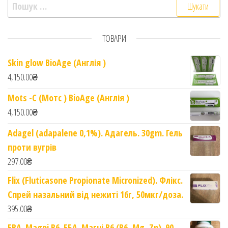
Пошук:
ТОВАРИ
Skin glow BioAge (Англія )
4,150.00
₴
Mots -C (Мотс ) BioAge (Англія )
4,150.00
₴
Adagel (adapalene 0,1%). Адагель. 30gm. Гель
проти вугрів
297.00
₴
Flix (Fluticasone Propionate Micronized). Флікс.
Спрей назальний від нежиті 16г, 50мкг/доза.
395.00
₴
EBA. Magni B6. ЕБА. Магні B6 (B6, Mg, Zn). 90