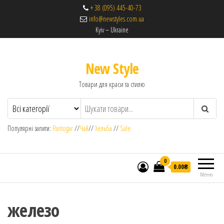
+ 38 (095) 445-40-73
info@newstyles.com.ua
Kyiv – Ukraine
New Style
Товари для краси та стилю
Популярні запити:
Pantogar
//
Чай
//
Хельба
//
Sale
0
0.00₴
Меню
железо