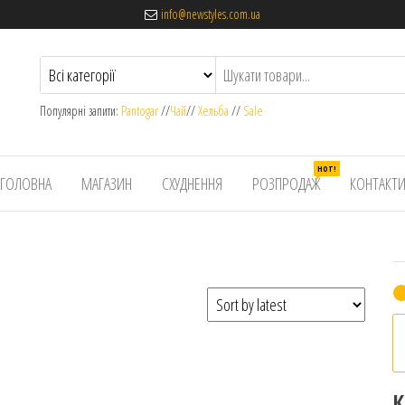
info@newstyles.com.ua
Популярні запити:
Pantogar
//
Чай
//
Хельба
//
Sale
HOT!
ГОЛОВНА
МАГАЗИН
СХУДНЕННЯ
РОЗПРОДАЖ
КОНТАКТ
К