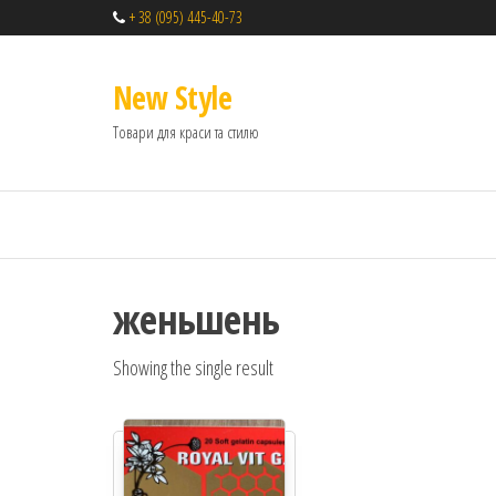
+ 38 (095) 445-40-73
New Style
Товари для краси та стилю
женьшень
Showing the single result