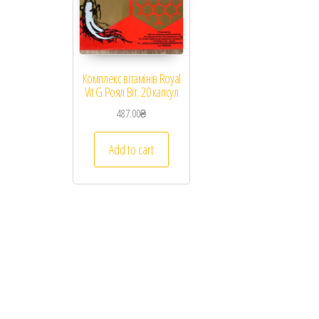
Комплекс вітамінів Royal
Vit G Роял Віт. 20 капсул
487.00
₴
Add to cart