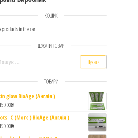
КОШИК
 products in the cart.
ШУКАТИ ТОВАР
ошук:
ТОВАРИ
kin glow BioAge (Англія )
150.00
₴
ots -C (Мотс ) BioAge (Англія )
150.00
₴