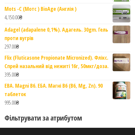
Mots -C (Мотс ) BioAge (Англія )
4,150.00
₴
Adagel (adapalene 0,1%). Адагель. 30gm. Гель
проти вугрів
297.00
₴
Flix (Fluticasone Propionate Micronized). Флікс.
Спрей назальний від нежиті 16г, 50мкг/доза.
395.00
₴
EBA. Magni B6. ЕБА. Магні B6 (B6, Mg, Zn). 90
таблеток
995.00
₴
Фільтрувати за атрибутом