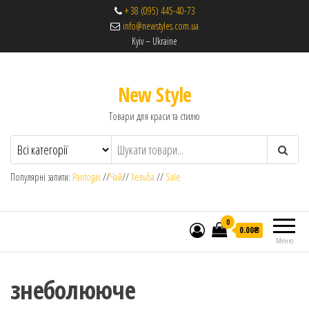
+ 38 (095) 445-40-73
info@newstyles.com.ua
Kyiv – Ukraine
New Style
Товари для краси та стилю
Популярні запити:
Pantogar
//
Чай
//
Хельба
//
Sale
0
0.00₴
Меню
знеболююче