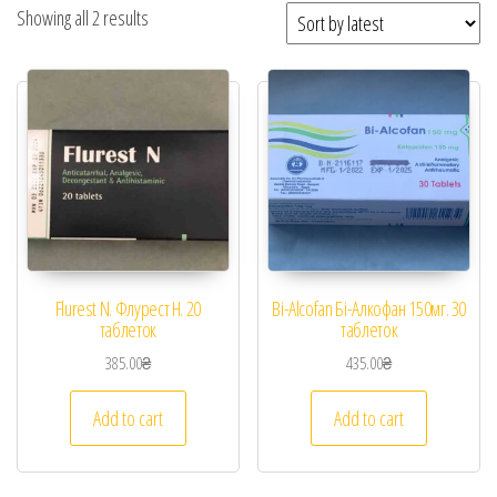
Showing all 2 results
Flurest N. Флурест Н. 20
Bi-Alcofan Бі-Алкофан 150мг. 30
таблеток
таблеток
385.00
₴
435.00
₴
Add to cart
Add to cart