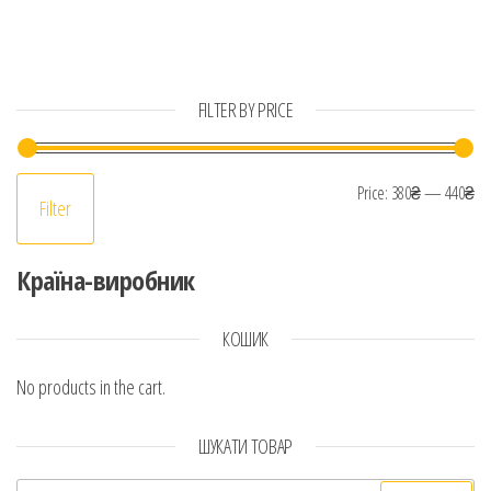
FILTER BY PRICE
Mi
Ma
Price:
380₴
—
440₴
Filter
Країна-виробник
КОШИК
No products in the cart.
ШУКАТИ ТОВАР