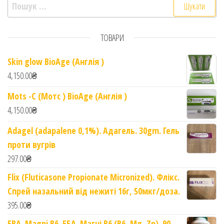
Пошук:
ТОВАРИ
Skin glow BioAge (Англія )
4,150.00
₴
Mots -C (Мотс ) BioAge (Англія )
4,150.00
₴
Adagel (adapalene 0,1%). Адагель. 30gm. Гель
проти вугрів
297.00
₴
Flix (Fluticasone Propionate Micronized). Флікс.
Спрей назальний від нежиті 16г, 50мкг/доза.
395.00
₴
EBA. Magni B6. ЕБА. Магні B6 (B6, Mg, Zn). 90