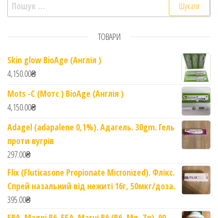
Пошук:
ТОВАРИ
Skin glow BioAge (Англія )
4,150.00
₴
Mots -C (Мотс ) BioAge (Англія )
4,150.00
₴
Adagel (adapalene 0,1%). Адагель. 30gm. Гель
проти вугрів
297.00
₴
Flix (Fluticasone Propionate Micronized). Флікс.
Спрей назальний від нежиті 16г, 50мкг/доза.
395.00
₴
EBA. Magni B6. ЕБА. Магні B6 (B6, Mg, Zn). 90