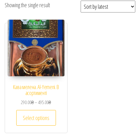
Showing the single result
Кава мелена. Al-Yemeni. В
асортименті
290.00
₴
–
495.00
₴
Select options