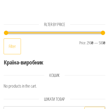
FILTER BY PRICE
Mi
Ma
Price:
290₴
—
500₴
Filter
Країна-виробник
КОШИК
No products in the cart.
ШУКАТИ ТОВАР