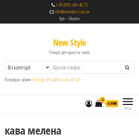
+ 38 (095) 445-40-73
info@newstyles.com.ua
Kyiv – Ukraine
New Style
Товари для краси та стилю
Популярні запити:
Pantogar
//
Чай
//
Хельба
//
Sale
0
0.00₴
Меню
кава мелена