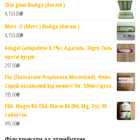
Skin glow BioAge (Англія )
4,150.00
₴
Mots -C (Мотс ) BioAge (Англія )
4,150.00
₴
Adagel (adapalene 0,1%). Адагель. 30gm. Гель
проти вугрів
297.00
₴
Flix (Fluticasone Propionate Micronized). Флікс.
Спрей назальний від нежиті 16г, 50мкг/доза.
395.00
₴
EBA. Magni B6. ЕБА. Магні B6 (B6, Mg, Zn). 90
таблеток
995.00
₴
Фільтрувати за атрибутом