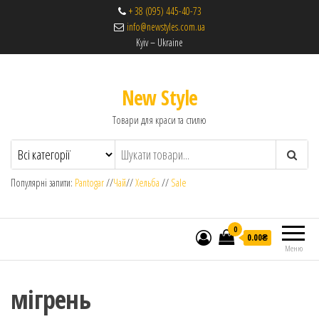
+ 38 (095) 445-40-73
info@newstyles.com.ua
Kyiv – Ukraine
New Style
Товари для краси та стилю
Популярні запити:
Pantogar
//
Чай
//
Хельба
//
Sale
0
0.00₴
Меню
мігрень