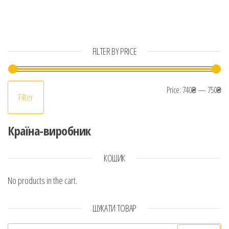
FILTER BY PRICE
Mi
Ma
Price:
740₴
—
750₴
Filter
Країна-виробник
КОШИК
No products in the cart.
ШУКАТИ ТОВАР