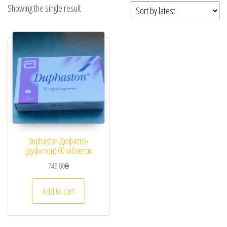
Showing the single result
Duphaston Дюфастон
(дуфастон) 60 таблеток
745.00
₴
Add to cart