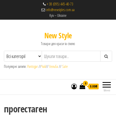
+ 38 (095) 445-40-73
info@newstyles.com.ua
Kyiv – Ukraine
New Style
Товари для краси та стилю
Популярні запити:
Pantogar
//
Чай
//
Хельба
//
Sale
0
0.00₴
Меню
прогестаген