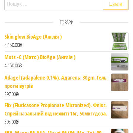
Пошук:
ТОВАРИ
Skin glow BioAge (Англія )
4,150.00
₴
Mots -C (Мотс ) BioAge (Англія )
4,150.00
₴
Adagel (adapalene 0,1%). Адагель. 30gm. Гель
проти вугрів
297.00
₴
Flix (Fluticasone Propionate Micronized). Флікс.
Спрей назальний від нежиті 16г, 50мкг/доза.
395.00
₴
EBA. Magni B6. ЕБА. Магні B6 (B6, Mg, Zn). 90