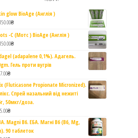
kin glow BioAge (Англія )
150.00
₴
ots -C (Мотс ) BioAge (Англія )
150.00
₴
dagel (adapalene 0,1%). Адагель.
0gm. Гель проти вугрів
7.00
₴
lix (Fluticasone Propionate Micronized).
лікс. Спрей назальний від нежиті
6г, 50мкг/доза.
5.00
₴
BA. Magni B6. ЕБА. Магні B6 (B6, Mg,
n). 90 таблеток