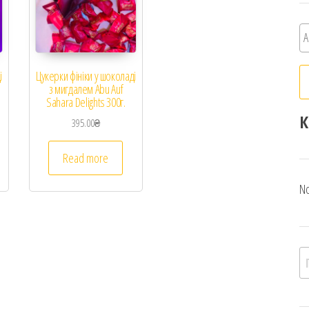
і
Цукерки фініки у шоколаді
з мигдалем Abu Auf
Sahara Delights 300г.
К
395.00
₴
Read more
No
П