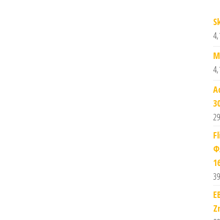
S
4,
M
4,
A
3
29
F
Ф
1
39
E
Z