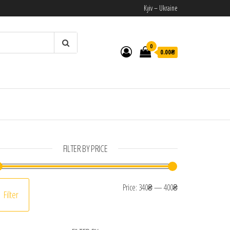
Kyiv – Ukraine
0
0.00₴
И
FILTER BY PRICE
Min price
Max price
Price:
340₴
—
400₴
Filter