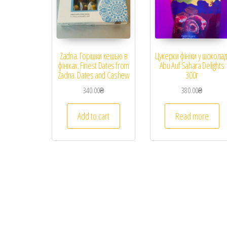
Zadna. Горішки кешью в
Цукерки фініки у шоколад
фініках. Finest Dates from
Abu Auf Sahara Delights
Zadna. Dates and Cashew
300г
340.00
₴
380.00
₴
Add to cart
Read more