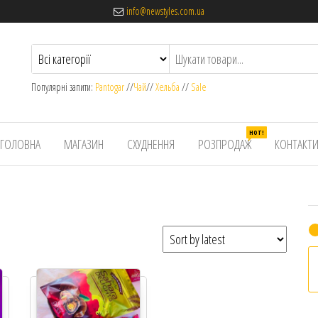
info@newstyles.com.ua
Популярні запити:
Pantogar
//
Чай
//
Хельба
//
Sale
HOT!
ГОЛОВНА
МАГАЗИН
СХУДНЕННЯ
РОЗПРОДАЖ
КОНТАКТ