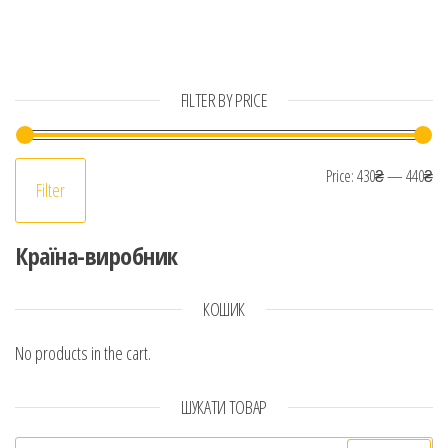
FILTER BY PRICE
Mi
Ma
Price:
430₴
—
440₴
Filter
Країна-виробник
КОШИК
No products in the cart.
ШУКАТИ ТОВАР