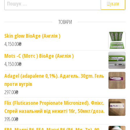
Пошук:
ТОВАРИ
Skin glow BioAge (Англія )
4,150.00
₴
Mots -C (Мотс ) BioAge (Англія )
4,150.00
₴
Adagel (adapalene 0,1%). Адагель. 30gm. Гель
проти вугрів
297.00
₴
Flix (Fluticasone Propionate Micronized). Флікс.
Спрей назальний від нежиті 16г, 50мкг/доза.
395.00
₴
EBA. Magni B6. ЕБА. Магні B6 (B6, Mg, Zn). 90