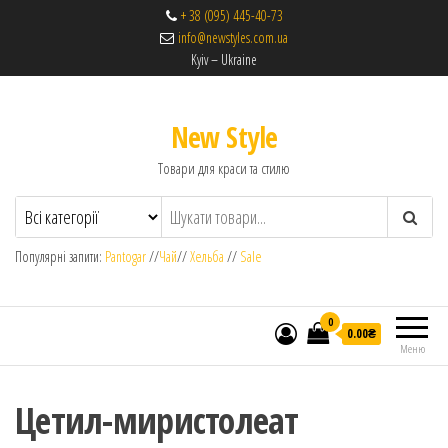
+ 38 (095) 445-40-73
info@newstyles.com.ua
Kyiv – Ukraine
New Style
Товари для краси та стилю
Популярні запити:
Pantogar
//
Чай
//
Хельба
//
Sale
0
0.00₴
Меню
Цетил-миристолеат