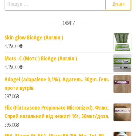
Пошук:
ТОВАРИ
Skin glow BioAge (Англія )
4,150.00
₴
Mots -C (Мотс ) BioAge (Англія )
4,150.00
₴
Adagel (adapalene 0,1%). Адагель. 30gm. Гель
проти вугрів
297.00
₴
Flix (Fluticasone Propionate Micronized). Флікс.
Спрей назальний від нежиті 16г, 50мкг/доза.
395.00
₴
EBA. Magni B6. ЕБА. Магні B6 (B6, Mg, Zn). 90