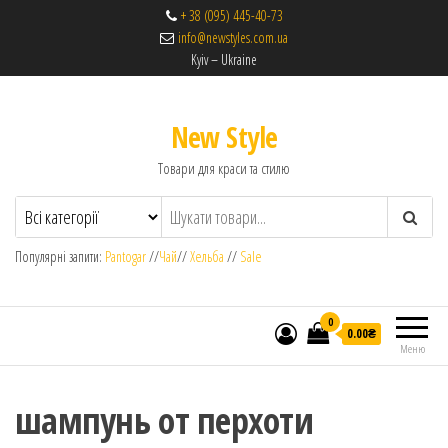
+ 38 (095) 445-40-73
info@newstyles.com.ua
Kyiv – Ukraine
New Style
Товари для краси та стилю
Популярні запити:
Pantogar
//
Чай
//
Хельба
//
Sale
0
0.00₴
Меню
шампунь от перхоти