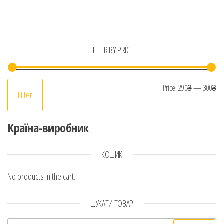
FILTER BY PRICE
Mi
Ma
Price:
290₴
—
300₴
Filter
Країна-виробник
КОШИК
No products in the cart.
ШУКАТИ ТОВАР