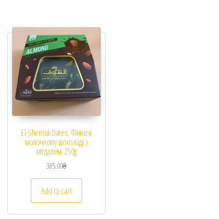
El-Sherouk Dates. Фініки в
молочному шоколаді з
мігдалем. 250g
385.00
₴
Add to cart