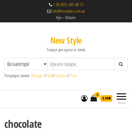
+ 38 (095) 445-40-73
info@newstyles.com.ua
Kyiv – Ukraine
New Style
Товари для краси та стилю
Популярні запити:
Pantogar
//
Чай
//
Хельба
//
Sale
0
0.00₴
Меню
chocolate