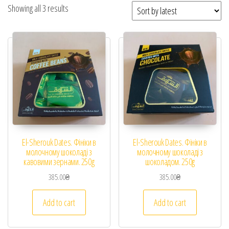
Showing all 3 results
El-Sherouk Dates. Фініки в
El-Sherouk Dates. Фініки в
молочному шоколаді з
молочному шоколаді з
кавовими зернами. 250g
шоколадом. 250g
385.00
₴
385.00
₴
Add to cart
Add to cart