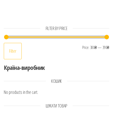
FILTER BY PRICE
Mi
Ma
Price:
380₴
—
390₴
Filter
Країна-виробник
КОШИК
No products in the cart.
ШУКАТИ ТОВАР