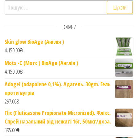
Пошук:
ТОВАРИ
Skin glow BioAge (Англія )
4,150.00
₴
Mots -C (Мотс ) BioAge (Англія )
4,150.00
₴
Adagel (adapalene 0,1%). Адагель. 30gm. Гель
проти вугрів
297.00
₴
Flix (Fluticasone Propionate Micronized). Флікс.
Спрей назальний від нежиті 16г, 50мкг/доза.
395.00
₴