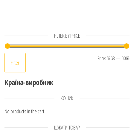
FILTER BY PRICE
Mi
Ma
Price:
590₴
—
600₴
Filter
Країна-виробник
КОШИК
No products in the cart.
ШУКАТИ ТОВАР