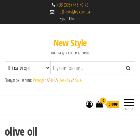
+ 38 (095) 445-40-73
info@newstyles.com.ua
Kyiv – Ukraine
New Style
Товари для краси та стилю
Популярні запити:
Pantogar
//
Чай
//
Хельба
//
Sale
0
0.00₴
Меню
olive oil