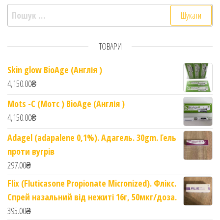
Пошук:
ТОВАРИ
Skin glow BioAge (Англія )
4,150.00
₴
Mots -C (Мотс ) BioAge (Англія )
4,150.00
₴
Adagel (adapalene 0,1%). Адагель. 30gm. Гель
проти вугрів
297.00
₴
Flix (Fluticasone Propionate Micronized). Флікс.
Спрей назальний від нежиті 16г, 50мкг/доза.
395.00
₴