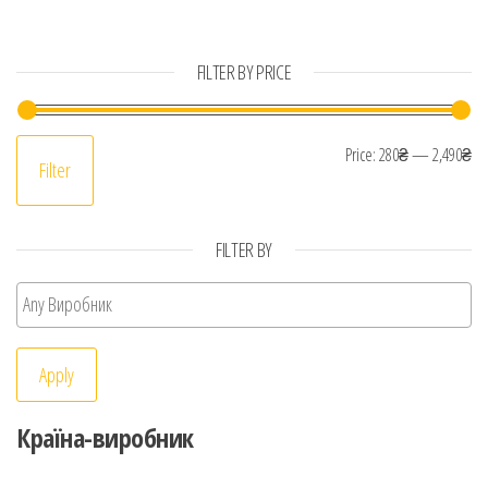
FILTER BY PRICE
Mi
Ma
Price:
280₴
—
2,490₴
Filter
FILTER BY
Apply
Країна-виробник