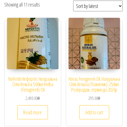
Showing all 11 results
Nefertiti Нефертіті. Натуральна
Horas Fenugreek Oil. Натуральна
Олія Хельба. 500мл Helba
Олія Хельба (Пожитник). 250мл.
(Fenugreek) Oil
Розпродаж, термін до 2026р
2,490.00
₴
295.00
₴
Read more
Add to cart