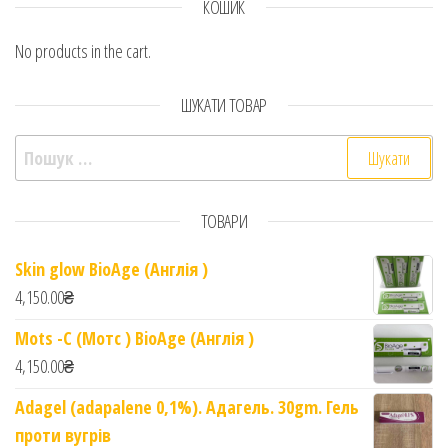
КОШИК
No products in the cart.
ШУКАТИ ТОВАР
Пошук:
ТОВАРИ
Skin glow BioAge (Англія )
4,150.00
₴
Mots -C (Мотс ) BioAge (Англія )
4,150.00
₴
Adagel (adapalene 0,1%). Адагель. 30gm. Гель
проти вугрів