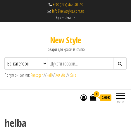
+ 38 (095) 445-40-73
info@newstyles.com.ua
Kyiv – Ukraine
New Style
Товари для краси та стилю
Популярні запити:
Pantogar
//
Чай
//
Хельба
//
Sale
0
0.00₴
Меню
helba