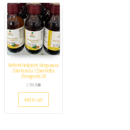
Nefertiti Нефертіті. Натуральна
Олія Хельба. 125мл Helba
(Fenugreek) Oil
1,190.00
₴
Add to cart