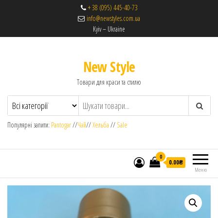
+ 38 (095) 445-40-73
info@newstyles.com.ua
Kyiv – Ukraine
New Style
Товари для краси та стилю
Популярні запити:
Pantogar
//
Чай
//
Хельба
//
Sale
0
0.00₴
Меню