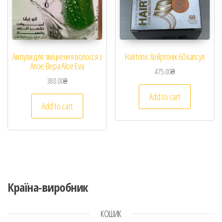
Ампули для зміцнення волосся з
Hairtonic Хейртонік 60 капсул
Алое Вера Aloe Eva
475.00
₴
380.00
₴
Add to cart
Add to cart
Країна-виробник
КОШИК