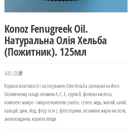
Konoz Fenugreek Oil.
Натуральна Олія Хельба
(Пожитник). 125мл
445.00
₴
Корисні властивості і застосування Олія Хельба засновані на його
біохімічному складі: вітаміни А, С, Е, групи В, фолієва кислота,
комплекс макро- і мікроелементів (залізо, селен, мідь, магній, калій,
кальцій, цинк, йод, фтор та ін ), фітостерини, незамінні жирні кислоти,
антиоксиданти, корисні ліпіди.