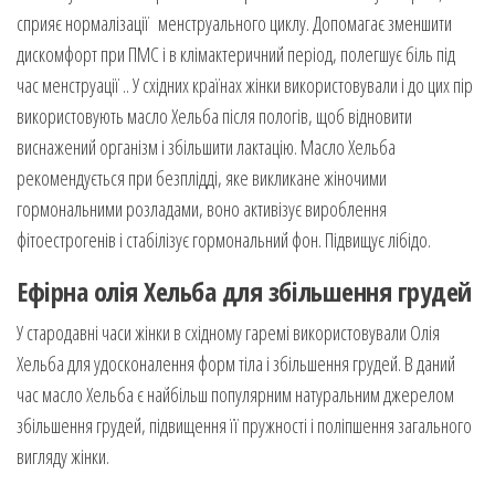
сприяє нормалізації менструального циклу. Допомагає зменшити
дискомфорт при ПМС і в клімактеричний період, полегшує біль під
час менструації .. У східних країнах жінки використовували і до цих пір
використовують масло Хельба після пологів, щоб відновити
виснажений організм і збільшити лактацію. Масло Хельба
рекомендується при безплідді, яке викликане жіночими
гормональними розладами, воно активізує вироблення
фітоестрогенів і стабілізує гормональний фон. Підвищує лібідо.
Ефірна олія Хельба для збільшення грудей
У стародавні часи жінки в східному гаремі використовували Олія
Хельба для удосконалення форм тіла і збільшення грудей. В даний
час масло Хельба є найбільш популярним натуральним джерелом
збільшення грудей, підвищення її пружності і поліпшення загального
вигляду жінки.