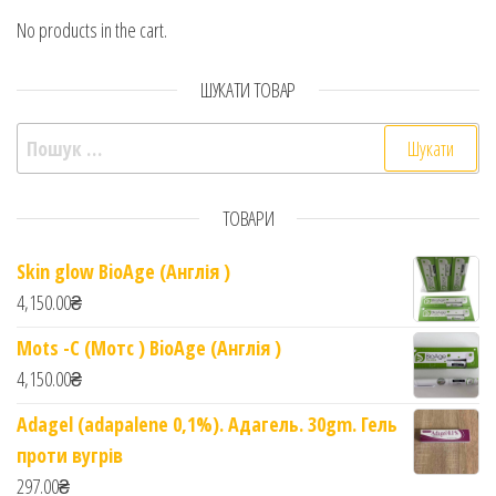
No products in the cart.
ШУКАТИ ТОВАР
Пошук:
ТОВАРИ
Skin glow BioAge (Англія )
4,150.00
₴
Mots -C (Мотс ) BioAge (Англія )
4,150.00
₴
Adagel (adapalene 0,1%). Адагель. 30gm. Гель
проти вугрів
297.00
₴