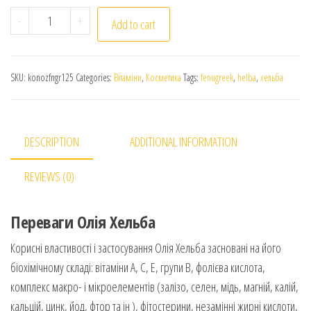
Konoz Fenugreek Oil. Натуральна Олія Хельба (Пожитн
-
+
Add to cart
SKU:
konozfngr125
Categories:
Вітаміни
,
Косметика
Tags:
fenugreek
,
helba
,
хельба
DESCRIPTION
ADDITIONAL INFORMATION
REVIEWS (0)
Переваги Олія Хельба
Корисні властивості і застосування Олія Хельба засновані на його
біохімічному складі: вітаміни А, С, Е, групи В, фолієва кислота,
комплекс макро- і мікроелементів (залізо, селен, мідь, магній, калій,
кальцій, цинк, йод, фтор та ін ), фітостерини, незамінні жирні кислоти,