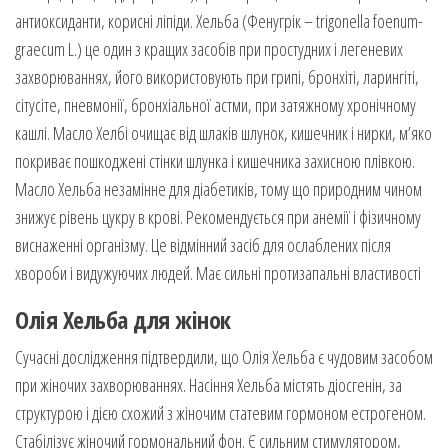
антиоксиданти, корисні ліпіди. Хельба (Фенугрік – trigonella foenum-
graecum L.) це один з кращих засобів при простудних і легеневих
захворюваннях, його використовують при грипі, бронхіті, ларингіті,
сітусіте, пневмонії, бронхіальної астми, при затяжному хронічному
кашлі. Масло Хелбі очищає від шлаків шлунок, кишечник і нирки, м’яко
покриває пошкоджені стінки шлунка і кишечника захисною плівкою.
Масло Хельба незамінне для діабетиків, тому що природним чином
знижує рівень цукру в крові. Рекомендується при анемії і фізичному
виснаженні організму. Це відмінний засіб для ослаблених після
хвороби і видужуючих людей. Має сильні протизапальні властивості
Олія Хельба для жінок
Сучасні дослідження підтвердили, що Олія Хельба є чудовим засобом
при жіночих захворюваннях. Насіння Хельба містять діосгенін, за
структурою і дією схожий з жіночим статевим гормоном естрогеном.
Стабілізує жіночий гормональний фон. Є сильним стимулятором,