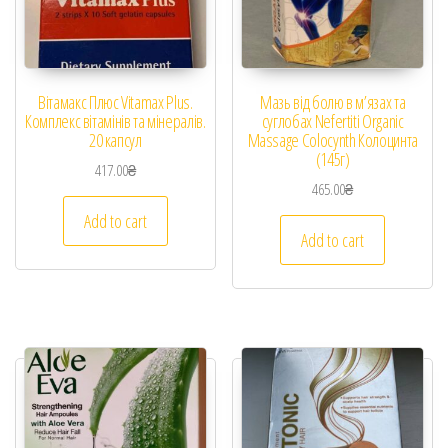
Вітамакс Плюс Vitamax Plus.
Мазь від болю в м’язах та
Комплекс вітамінів та мінералів.
суглобах Nefertiti Organic
20 капсул
Massage Colocynth Колоцинта
(145г)
417.00
₴
465.00
₴
Add to cart
Add to cart