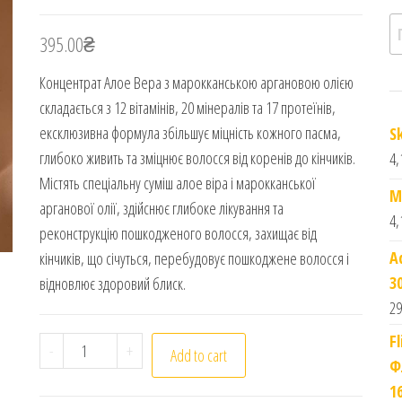
П
395.00
₴
Концентрат Алое Вера з марокканською аргановою олією
складається з 12 вітамінів, 20 мінералів та 17 протеїнів,
ексклюзивна формула збільшує міцність кожного пасма,
S
глибоко живить та зміцнює волосся від коренів до кінчиків.
4,
Містять спеціальну суміш алое віра і марокканської
M
арганової олії, здійснює глибоке лікування та
4,
реконструкцію пошкодженого волосся, захищає від
A
кінчиків, що січуться, перебудовує пошкоджене волосся і
3
відновлює здоровий блиск.
29
F
Ампули для догляду за волоссям з Алое Вера та 
-
+
Add to cart
Ф
1