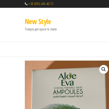
+ 38 (095) 445-40-73
New Style
Товари для краси та стилю