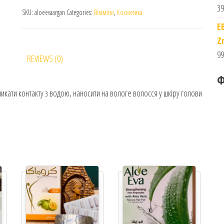
39
SKU:
aloeevaargan
Categories:
Вітаміни
,
Косметика
E
Z
99
REVIEWS (0)
Ф
никати контакту з водою, наносити на вологе волосся у шкіру голови