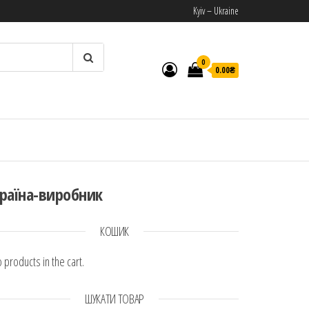
Kyiv – Ukraine
0
0.00₴
И
раїна-виробник
КОШИК
 products in the cart.
ШУКАТИ ТОВАР