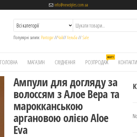
info@newstyles.com.ua
Популярні запити:
Pantogar
//
Чай
//
Хельба
//
Sale
HOT!
ГОЛОВНА
МАГАЗИН
СХУДНЕННЯ
РОЗПРОДАЖ
КОНТАКТ
Ампули для догляду за
К
волоссям з Алое Вера та
марокканською
аргановою олією Aloe
No
Eva