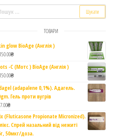
ошук:
ТОВАРИ
kin glow BioAge (Англія )
150.00
₴
ots -C (Мотс ) BioAge (Англія )
150.00
₴
dagel (adapalene 0,1%). Адагель.
0gm. Гель проти вугрів
7.00
₴
lix (Fluticasone Propionate Micronized).
марокканською аргановою олією Aloe Eva quantity
лікс. Спрей назальний від нежиті
6г, 50мкг/доза.