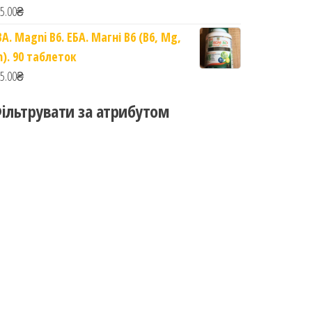
5.00
₴
BA. Magni B6. ЕБА. Магні B6 (B6, Mg,
n). 90 таблеток
5.00
₴
ільтрувати за атрибутом