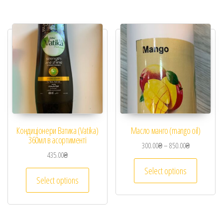
Кондиціонери Ватика (Vatika)
Масло манго (mango oil)
360мл в асортименті
300.00
₴
–
850.00
₴
435.00
₴
Select options
Select options