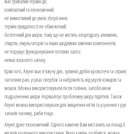
має тривалий термін дії;
компактний та економічний;
не вимогливий до умов зберігання;
термін придатності не обмежений;
безпечний для шкіри, тому що не містить хлоргідрату алюмінію,
спиртів, емульгаторів та інших шкідливих хімічних компонентів;
не порушує функціонування потових залоз;
немає власного запаху.
Крім того, Алуніт має в’яжучу дію, зупиняє дрібні кровотечі та сприяє
загоєнню ран, усуває свербіж та набряклість від укусів комарів та
мошок. Можна використовувати після гоління, запобігаючи
подразненню шкіри. Нормалізує проблемну шкіру підлітків. Також
Алуніт можна використовувати для зміцнення нігтів та усунення з рук
запахів часнику, риби тощо.
Алуніт дуже економічний. Одного каменю Вам вистачить на понад 6
місяців щоденного використання. Якщо камінь розбився, можна