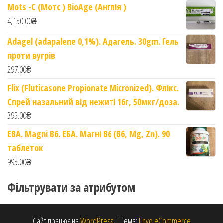
Mots -C (Мотс ) BioAge (Англія )
4,150.00
₴
Adagel (adapalene 0,1%). Адагель. 30gm. Гель
проти вугрів
297.00
₴
Flix (Fluticasone Propionate Micronized). Флікс.
Спрей назальний від нежиті 16г, 50мкг/доза.
395.00
₴
EBA. Magni B6. ЕБА. Магні B6 (B6, Mg, Zn). 90
таблеток
995.00
₴
Фільтрувати за атрибутом
Сайт працює на
WordPress
|
Тема:
Envo eCommerce