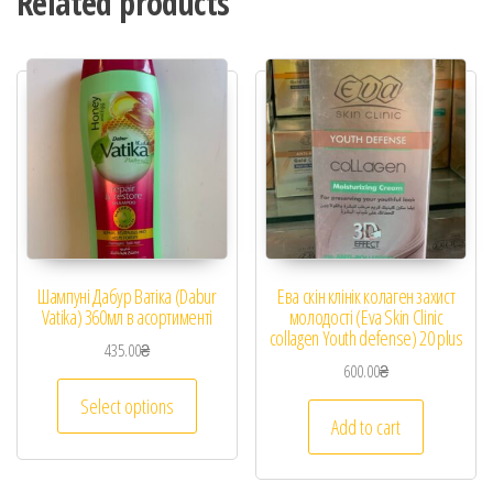
Related products
Шампуні Дабур Ватіка (Dabur
Ева скін клінік колаген захист
Vatika) 360мл в асортименті
молодості (Eva Skin Clinic
collagen Youth defense) 20 plus
435.00
₴
600.00
₴
Select options
Add to cart