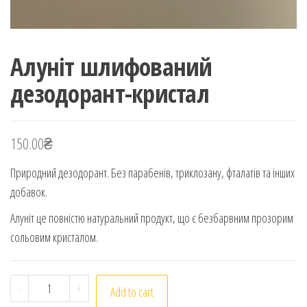
Алуніт шлифований
дезодорант-кристал
150.00
₴
Природний дезодорант. Без парабенів, триклозану, фталатів та інших
добавок.
Алуніт це повністю натуральний продукт, що є безбарвним прозорим
сольовим кристалом.
Алуніт шлифований дезодорант-кристал quantity
-
+
Add to cart