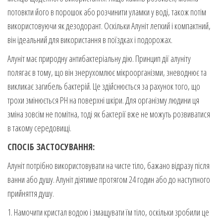
потовкти його в порошок або розчинити уламки у воді, також потім
використовуючи як дезодорант. Оскільки Алуніт легкий і компактний,
він ідеальний для використання в поїздках і подорожах.
Алуніт має природну антибактеріальну дію. Принцип дії алуніту
полягає в тому, що він знерухомлює мікроорганізми, зневоднює та
викликає загибель бактерій. Це здійснюється за рахунок того, що
трохи змінюється PH на поверхні шкіри. Для організму людини ця
зміна зовсім не помітна, тоді як бактерії вже не можуть розвиватися
в такому середовищі.
СПОСІБ ЗАСТОСУВАННЯ:
Алуніт потрібно використовувати на чисте тіло, бажано відразу після
ванни або душу. Алуніт діятиме протягом 24 годин або до наступного
прийняття душу.
1. Намочити кристал водою і змащувати їм тіло, оскільки зробили це