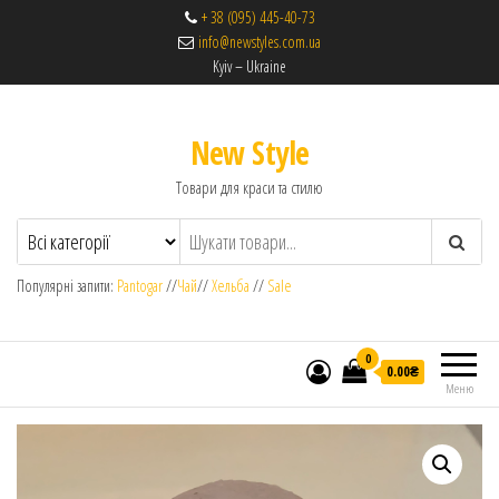
+ 38 (095) 445-40-73
info@newstyles.com.ua
Kyiv – Ukraine
New Style
Товари для краси та стилю
Популярні запити:
Pantogar
//
Чай
//
Хельба
//
Sale
0
0.00₴
Меню