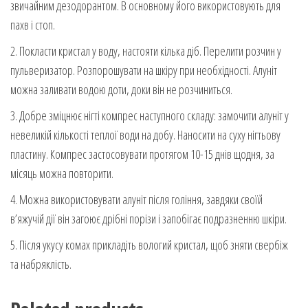
звичайним дезодорантом. В основному його використовують для
пахв і стоп.
2. Покласти кристал у воду, настояти кілька діб. Перелити розчин у
пульверизатор. Розпорошувати на шкіру при необхідності. Алуніт
можна заливати водою доти, доки він не розчиниться.
3. Добре зміцнює нігті компрес наступного складу: замочити алуніт у
невеликій кількості теплої води на добу. Наносити на суху нігтьову
пластину. Компрес застосовувати протягом 10-15 днів щодня, за
місяць можна повторити.
4. Можна використовувати алуніт після гоління, завдяки своїй
в’яжучій дії він загоює дрібні порізи і запобігає подразненню шкіри.
5. Після укусу комах прикладіть вологий кристал, щоб зняти свербіж
та набряклість.