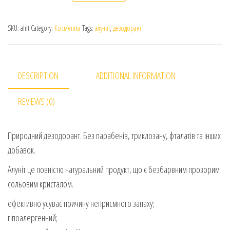
SKU:
alnt
Category:
Косметика
Tags:
алунит
,
дезодорант
DESCRIPTION
ADDITIONAL INFORMATION
REVIEWS (0)
Природний дезодорант. Без парабенів, триклозану, фталатів та інших
добавок.
Алуніт це повністю натуральний продукт, що є безбарвним прозорим
сольовим кристалом.
ефективно усуває причину неприємного запаху;
гіпоалергенний;