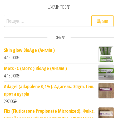
ШУКАТИ ТОВАР
Пошук:
ТОВАРИ
Skin glow BioAge (Англія )
4,150.00
₴
Mots -C (Мотс ) BioAge (Англія )
4,150.00
₴
Adagel (adapalene 0,1%). Адагель. 30gm. Гель
проти вугрів
297.00
₴
Flix (Fluticasone Propionate Micronized). Флікс.