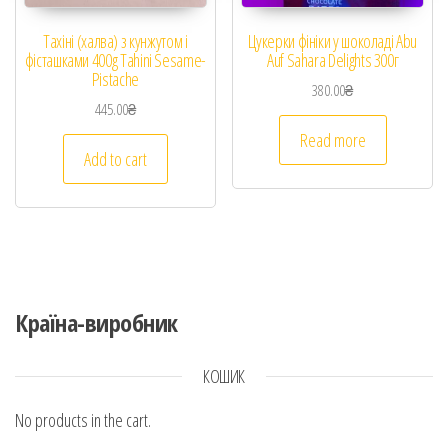
Тахіні (халва) з кунжутом і
Цукерки фініки у шоколаді Abu
фісташками 400g Tahini Sesame-
Auf Sahara Delights 300г
Pistache
380.00
₴
445.00
₴
Read more
Add to cart
Країна-виробник
КОШИК
No products in the cart.