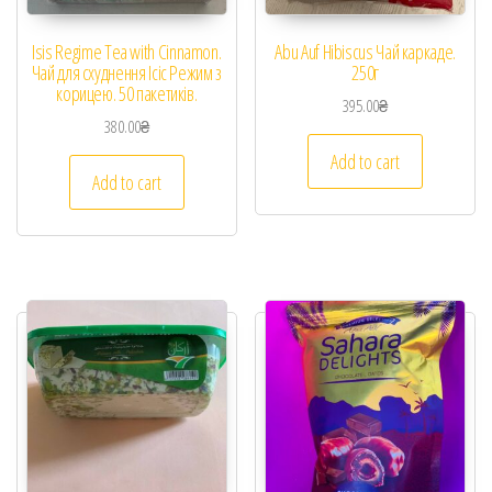
Isis Regime Tea with Cinnamon.
Abu Auf Hibiscus Чай каркаде.
Чай для схуднення Ісіс Режим з
250г
корицею. 50 пакетиків.
395.00
₴
380.00
₴
Add to cart
Add to cart