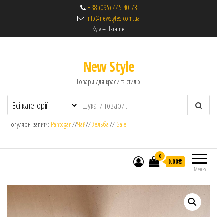
+ 38 (095) 445-40-73
info@newstyles.com.ua
Kyiv – Ukraine
New Style
Товари для краси та стилю
Популярні запити:
Pantogar
//
Чай
//
Хельба
//
Sale
0
0.00₴
Меню