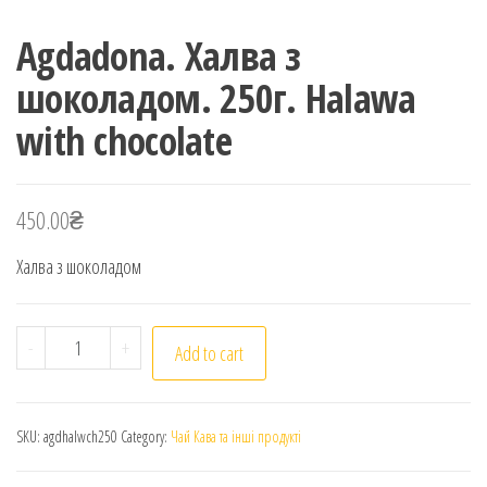
Agdadona. Халва з
шоколадом. 250г. Halawa
with chocolate
450.00
₴
Халва з шоколадом
Agdadona. Халва з шоколадом. 250г. Halawa with choc
-
+
Add to cart
SKU:
agdhalwch250
Category:
Чай Кава та інші продукті