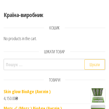
Країна-виробник
КОШИК
No products in the cart.
ШУКАТИ ТОВАР
Пошук:
ТОВАРИ
Skin glow BioAge (Англія )
4,150.00
₴
Mots -C (Мотс ) BioAge (Англія )