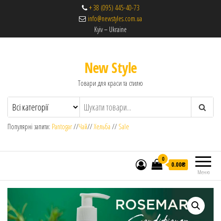
+ 38 (095) 445-40-73
info@newstyles.com.ua
Kyiv – Ukraine
New Style
Товари для краси та стилю
Популярні запити:
Pantogar
//
Чай
//
Хельба
//
Sale
0
0.00₴
Меню