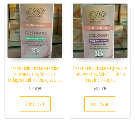
Ева скін клінік колаген захист
Ева скін клінік колаген крем для
молодості (Eva Skin Clinic
обличчя (Eva Skin Clinic deep
collagen Youth defense) 20 plus
lines filler) 40 plus
600.00
₴
660.00
₴
Add to cart
Add to cart