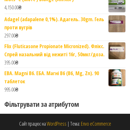
4,150.00
₴
Adagel (adapalene 0,1%). Адагель. 30gm. Гель
проти вугрів
297.00
₴
Flix (Fluticasone Propionate Micronized). Флікс.
Спрей назальний від нежиті 16г, 50мкг/доза.
395.00
₴
EBA. Magni B6. ЕБА. Магні B6 (B6, Mg, Zn). 90
таблеток
995.00
₴
Фільтрувати за атрибутом
Сайт працює на
WordPress
|
Тема:
Envo eCommerce