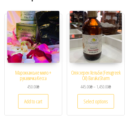
Марокканське мило +
Олія зерен Хельби (Fenugreek
рукавичка Кесса
Oil) BarakaSharm
450.00
₴
445.00
₴
–
1,450.00
₴
Add to cart
Select options