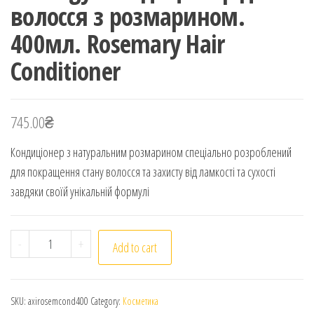
волосся з розмарином.
400мл. Rosemary Hair
Conditioner
745.00
₴
Кондиціонер з натуральним розмарином спеціально розроблений
для покращення стану волосся та захисту від ламкості та сухості
завдяки своїй унікальній формулі
Axiology. Кондиціонер для волосся з розмарином. 400м
-
+
Add to cart
SKU:
axirosemcond400
Category:
Косметика