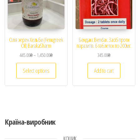
Олія зерен Хельби (Fenugreek
Бендакс Bendax. Засіб проти
Oil) BarakaSharm
паразитів. 6 таблеток по 200мг.
445.00
₴
–
1,450.00
₴
345.00
₴
Select options
Add to cart
Країна-виробник
КОШИК