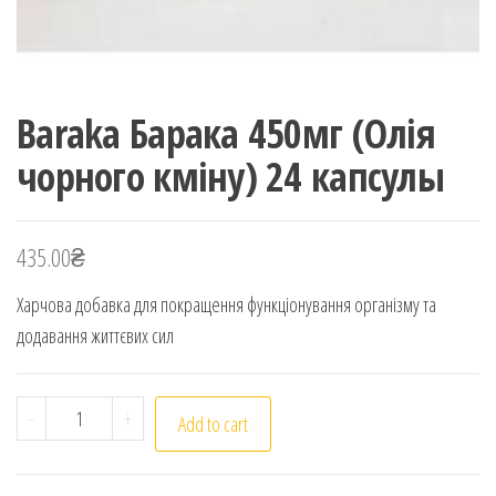
Baraka Барака 450мг (Олія
чорного кміну) 24 капсулы
435.00
₴
Харчова добавка для покращення функціонування організму та
додавання життєвих сил
Baraka Барака 450мг (Олія чорного кміну) 24 капсулы 
-
+
Add to cart