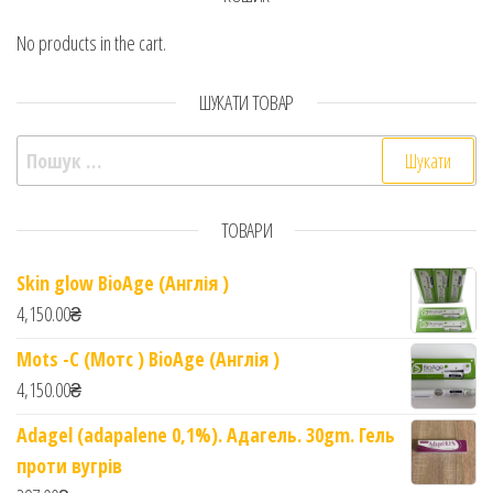
No products in the cart.
ШУКАТИ ТОВАР
Пошук:
ТОВАРИ
Skin glow BioAge (Англія )
4,150.00
₴
Mots -C (Мотс ) BioAge (Англія )
4,150.00
₴
Adagel (adapalene 0,1%). Адагель. 30gm. Гель
проти вугрів