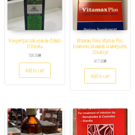
Концентрат олії хельби (50мл)
Вітамакс Плюс Vitamax Plus.
El Baraka
Комплекс вітамінів та мінералів.
20 капсул
500.00
₴
417.00
₴
Add to cart
Add to cart