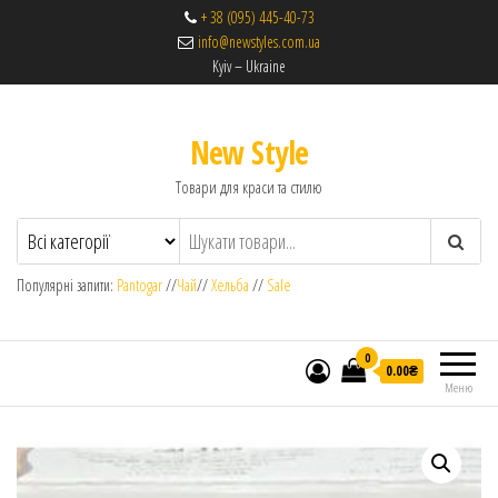
+ 38 (095) 445-40-73
info@newstyles.com.ua
Kyiv – Ukraine
New Style
Товари для краси та стилю
Популярні запити:
Pantogar
//
Чай
//
Хельба
//
Sale
0
0.00₴
Меню