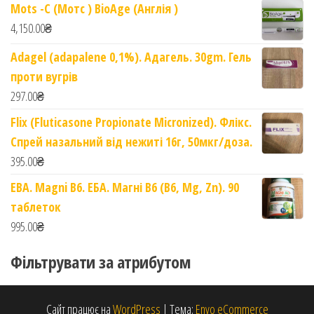
Mots -C (Мотс ) BioAge (Англія )
4,150.00
₴
Adagel (adapalene 0,1%). Адагель. 30gm. Гель
проти вугрів
297.00
₴
Flix (Fluticasone Propionate Micronized). Флікс.
Спрей назальний від нежиті 16г, 50мкг/доза.
395.00
₴
EBA. Magni B6. ЕБА. Магні B6 (B6, Mg, Zn). 90
таблеток
995.00
₴
Фільтрувати за атрибутом
Сайт працює на
WordPress
|
Тема:
Envo eCommerce