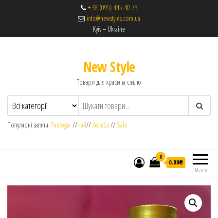
+ 38 (095) 445-40-73
info@newstyles.com.ua
Kyiv – Ukraine
New Style
Товари для краси та стилю
Популярні запити:
Pantogar
//
Чай
//
Хельба
//
Sale
0
0.00₴
Меню