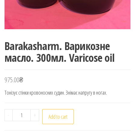
Barakasharm. Варикозне
масло. 300мл. Varicose oil
975.00
₴
Тонізує стінки кровоносних судин. Знімає напругу в ногах.
Barakasharm. Варикозне масло. 300мл. Varicose oil qua
-
+
Add to cart