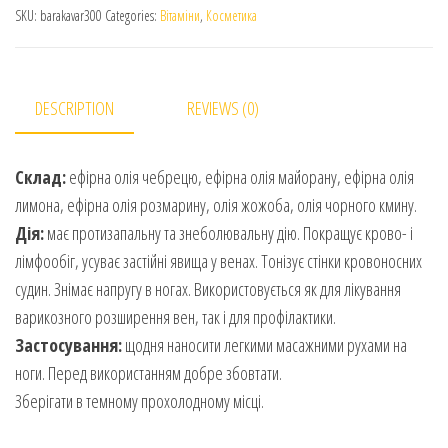
SKU:
barakavar300
Categories:
Вітаміни
,
Косметика
DESCRIPTION
REVIEWS (0)
Склад:
ефірна олія чебрецю, ефірна олія майорану, ефірна олія
лимона, ефірна олія розмарину, олія жожоба, олія чорного кмину.
Дія:
має протизапальну та знеболювальну дію. Покращує крово- і
лімфообіг, усуває застійні явища у венах. Тонізує стінки кровоносних
судин. Знімає напругу в ногах. Використовується як для лікування
варикозного розширення вен, так і для профілактики.
Застосування:
щодня наносити легкими масажними рухами на
ноги. Перед використанням добре збовтати.
Зберігати в темному прохолодному місці.