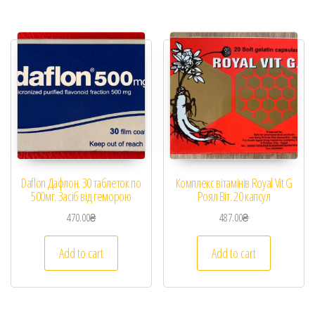
Daflon Дафлон. 30 таблеток по
Комплекс вітамінів Royal Vit G
500мг. Засіб від геморою
Роял Віт. 20 капсул
470.00
₴
487.00
₴
Add to cart
Add to cart