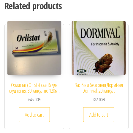
Related products
Орлистат (Orlistat) засіб для
Засіб від безсоння Дормівал
схуднення. 30 капсул по 120мг.
Dormival. 20 капсул.
645.00
₴
282.00
₴
Add to cart
Add to cart