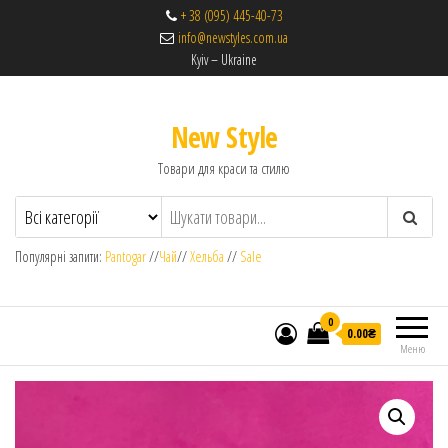
+ 38 (095) 445-40-73
info@newstyles.com.ua
Kyiv – Ukraine
New Style
Товари для краси та стилю
Популярні запити:
Pantogar
//
Чай
//
Хельба
//
Sale
0
0.00₴
Меню