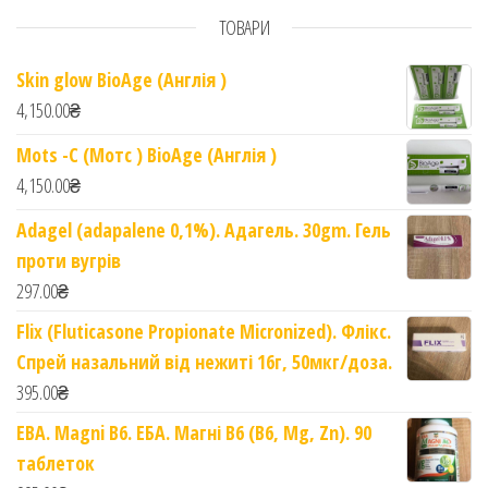
ТОВАРИ
Skin glow BioAge (Англія )
4,150.00
₴
Mots -C (Мотс ) BioAge (Англія )
4,150.00
₴
Adagel (adapalene 0,1%). Адагель. 30gm. Гель
проти вугрів
297.00
₴
Flix (Fluticasone Propionate Micronized). Флікс.
Спрей назальний від нежиті 16г, 50мкг/доза.
395.00
₴
EBA. Magni B6. ЕБА. Магні B6 (B6, Mg, Zn). 90
таблеток