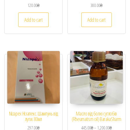
120.00
₴
380.00
₴
Add to cart
Add to cart
Nizapex Нізапекс. Шампунь від
Масло від болю суглобів
лупи. 80мл
(Rheumatism oil) BarakaSharm
297.00
₴
445.00
₴
–
1,200.00
₴