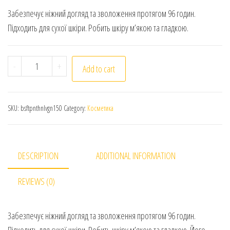
Забезпечує ніжний догляд та зволоження протягом 96 годин.
Підходить для сухої шкіри. Робить шкіру м’якою та гладкою.
Bio Soft Panthenol Moisture 96H. Поживне масло для т
-
+
Add to cart
SKU:
bsftpnthnlvgn150
Category:
Косметика
DESCRIPTION
ADDITIONAL INFORMATION
REVIEWS (0)
Забезпечує ніжний догляд та зволоження протягом 96 годин.
Підходить для сухої шкіри. Робить шкіру м’якою та гладкою. Його