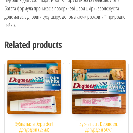
багата формула проникає в поверхневі шари шкіри, зволожує та
допомагає відновити суху шкіру, допомагаючи розкрити її природне
сяйво.
Related products
Зубна паста Depurdent
Зубна паста Depurdent
Депурдент (25мл)
Депурдент 50мл