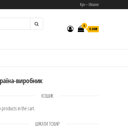
Kyiv – Ukraine
0
0.00₴
И
раїна-виробник
КОШИК
 products in the cart.
ШУКАТИ ТОВАР