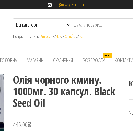
info@newstyles.com.ua
Популярні запити:
Pantogar
//
Чай
//
Хельба
//
Sale
HOT!
ГОЛОВНА
МАГАЗИН
СХУДНЕННЯ
РОЗПРОДАЖ
КОНТАКТ
Олія чорного кмину.
К
1000мг. 30 капсул. Black
Seed Oil
No
445.00
₴