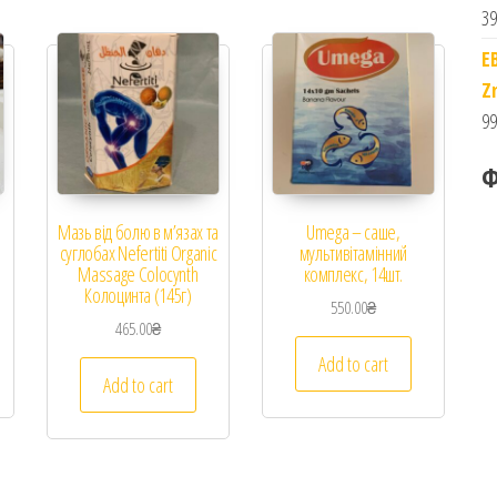
39
E
Z
99
Ф
в
Мазь від болю в м’язах та
Umega – саше,
суглобах Nefertiti Organic
мультивітамінний
Massage Colocynth
комплекс, 14шт.
Колоцинта (145г)
550.00
₴
465.00
₴
Add to cart
Add to cart