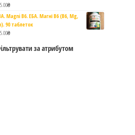
5.00
₴
BA. Magni B6. ЕБА. Магні B6 (B6, Mg,
n). 90 таблеток
5.00
₴
ільтрувати за атрибутом