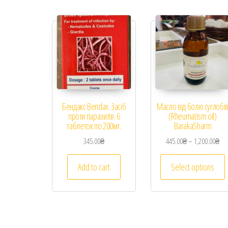
Бендакс Bendax. Засіб
Масло від болю суглобі
проти паразитів. 6
(Rheumatism oil)
таблеток по 200мг.
BarakaSharm
345.00
₴
445.00
₴
–
1,200.00
₴
Add to cart
Select options