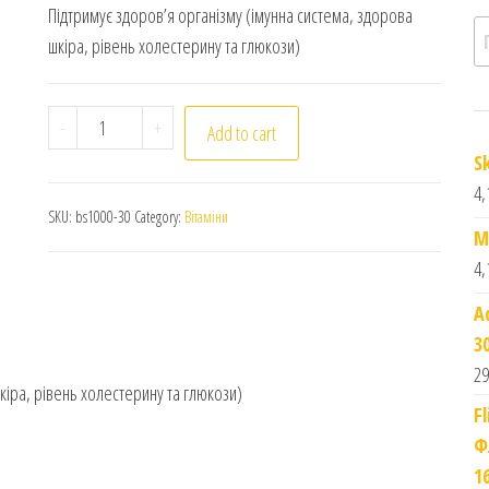
Підтримує здоров’я організму (імунна система, здорова
П
шкіра, рівень холестерину та глюкози)
Олія чорного кмину. 1000мг. 30 капсул. Black Seed 
-
+
Add to cart
S
4,
SKU:
bs1000-30
Category:
Вітаміни
M
4,
A
3
29
кіра, рівень холестерину та глюкози)
F
Ф
1