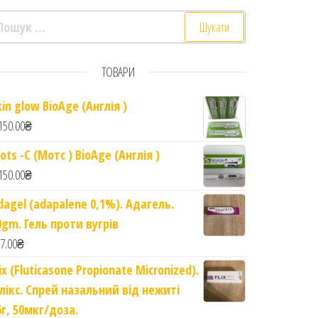
ошук:
ТОВАРИ
Oil quantity
kin glow BioAge (Англія )
150.00
₴
ots -C (Мотс ) BioAge (Англія )
150.00
₴
dagel (adapalene 0,1%). Адагель.
0gm. Гель проти вугрів
7.00
₴
lix (Fluticasone Propionate Micronized).
лікс. Спрей назальний від нежиті
6г, 50мкг/доза.