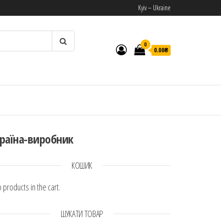
Kyiv – Ukraine
0
0.00₴
И
раїна-виробник
КОШИК
 products in the cart.
ШУКАТИ ТОВАР