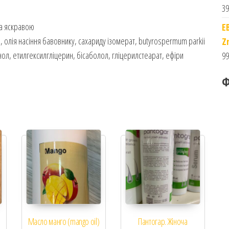
39
та яскравою
E
), олія насіння бавовнику, сахариду ізомерат, butyrospermum parkii
Z
нол, етилгексилгліцерин, бісаболол, гліцерилстеарат, ефіри
99
Ф
Масло манго (mango oil)
Пантогар. Жіноча