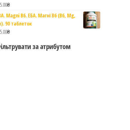
5.00
₴
BA. Magni B6. ЕБА. Магні B6 (B6, Mg,
n). 90 таблеток
5.00
₴
ільтрувати за атрибутом