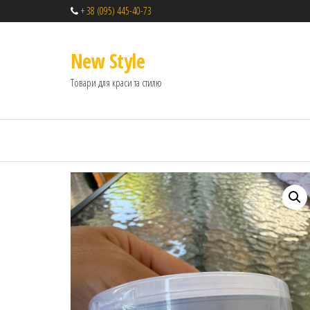
+ 38 (095) 445-40-73
New Style
Товари для краси та стилю