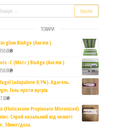
ошук:
ТОВАРИ
kin glow BioAge (Англія )
афрану. Super velvet sleeping mask with saffron flowers qu
150.00
₴
ots -C (Мотс ) BioAge (Англія )
150.00
₴
dagel (adapalene 0,1%). Адагель.
0gm. Гель проти вугрів
7.00
₴
lix (Fluticasone Propionate Micronized).
лікс. Спрей назальний від нежиті
6г, 50мкг/доза.