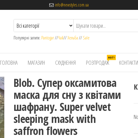
info@newstyles.com.ua
Популярні запити:
Pantogar
//
Чай
//
Хельба
//
Sale
HOT!
ГОЛОВНА
МАГАЗИН
СХУДНЕННЯ
РОЗПРОДАЖ
КОНТАКТ
Blob. Супер оксамитова
К
маска для сну з квітами
шафрану. Super velvet
sleeping mask with
No
saffron flowers