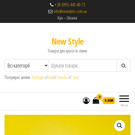
+ 38 (095) 445-40-73
info@newstyles.com.ua
Kyiv – Ukraine
New Style
Товари для краси та стилю
Популярні запити:
Pantogar
//
Чай
//
Хельба
//
Sale
0
0.00₴
Меню