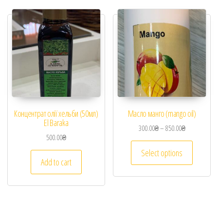
Концентрат олії хельби (50мл)
Масло манго (mango oil)
El Baraka
300.00
₴
–
850.00
₴
500.00
₴
Select options
Add to cart