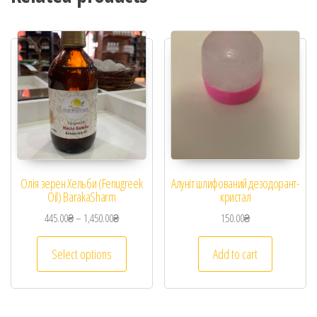
Олія зерен Хельби (Fenugreek
Алуніт шлифований дезодорант-
Oil) BarakaSharm
кристал
445.00
₴
–
1,450.00
₴
150.00
₴
Select options
Add to cart