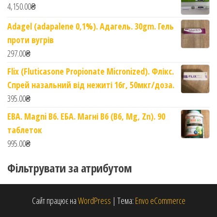
4,150.00
₴
Adagel (adapalene 0,1%). Адагель. 30gm. Гель
проти вугрів
297.00
₴
Flix (Fluticasone Propionate Micronized). Флікс.
Спрей назальний від нежиті 16г, 50мкг/доза.
395.00
₴
EBA. Magni B6. ЕБА. Магні B6 (B6, Mg, Zn). 90
таблеток
995.00
₴
Фільтрувати за атрибутом
Сайт працює на
WordPress
|
Тема:
Envo eCommerce