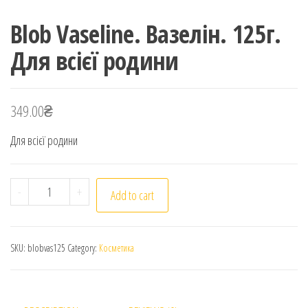
Blob Vaseline. Вазелін. 125г.
Для всієї родини
349.00
₴
Для всієї родини
Blob Vaseline. Вазелін. 125г. Для всієї родини quantity
-
+
Add to cart
SKU:
blobvas125
Category:
Косметика