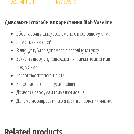
DESCRIPTION
REVIEWS (0)
Дивовижні способи використання Blob Vaseline
Зберігає вашу шкіру зволоженою в холодному кліматі
Знімає макіяж очей
Відлущує губи за допомогою вазеліну та цукру
Захистіть шкіру від пошкодження іншими нешкірними
продуктами
Заспокоює потріскані п’яти
Запобігає загоєнню сухих і тріщин
Дозволяє парфумам триматися довше
Допомагає виправити та відновити зіпсований макіяж
Related products