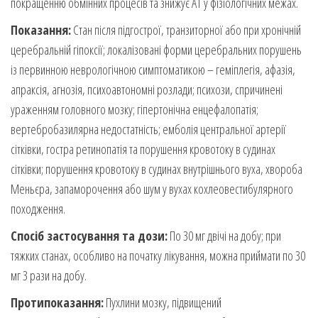
покращенню обмінних процесів та знижує АТ у фізіологічних межах.
Показання:
Стан після підгострої, транзиторної або при хронічній
церебральній гіпоксії; локалізовані форми церебральних порушень
із первинною неврологічною симптоматикою – геміплегія, афазія,
апраксія, агнозія, психоавтономні розлади; психози, спричинені
ураженням головного мозку; гіпертонічна енцефалопатія;
вертебробазилярна недостатність; емболія центральної артерії
сітківки, гостра ретинопатія та порушення кровотоку в судинах
сітківки; порушення кровотоку в судинах внутрішнього вуха, хвороба
Меньєра, запаморочення або шум у вухах кохлеовестибулярного
походження.
Спосіб застосування та дози:
По 30 мг двічі на добу; при
тяжких станах, особливо на початку лікування, можна приймати по 30
мг 3 рази на добу.
Протипоказання:
Пухлини мозку, підвищений