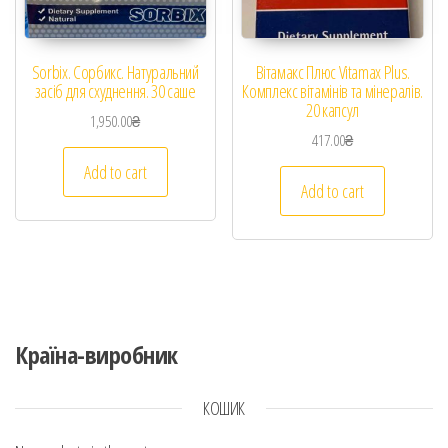
Sorbix. Сорбикс. Натуральний
Вітамакс Плюс Vitamax Plus.
засіб для схуднення. 30 саше
Комплекс вітамінів та мінералів.
20 капсул
1,950.00
₴
417.00
₴
Add to cart
Add to cart
Країна-виробник
КОШИК