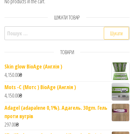
No products in the cart.
ШУКАТИ ТОВАР
Пошук:
ТОВАРИ
Skin glow BioAge (Англія )
4,150.00
₴
Mots -C (Мотс ) BioAge (Англія )
4,150.00
₴
Adagel (adapalene 0,1%). Адагель. 30gm. Гель
проти вугрів
297.00
₴