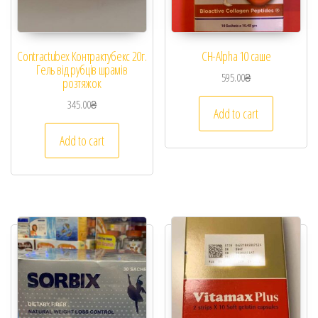
Contractubex Контрактубекс 20г.
CH-Alpha 10 саше
Гель від рубців шрамів
595.00
₴
розтяжок
345.00
₴
Add to cart
Add to cart