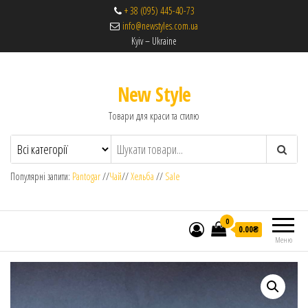
+ 38 (095) 445-40-73
info@newstyles.com.ua
Kyiv – Ukraine
New Style
Товари для краси та стилю
Популярні запити:
Pantogar
//
Чай
//
Хельба
//
Sale
0
0.00₴
Меню