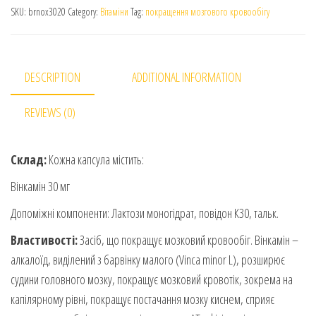
SKU:
brnox3020
Category:
Вітаміни
Tag:
покращення мозгового кровообігу
DESCRIPTION
ADDITIONAL INFORMATION
REVIEWS (0)
Склад:
Кожна капсула містить:
Вінкамін 30 мг
Допоміжні компоненти: Лактози моногідрат, повідон К30, тальк.
Властивості:
Засіб, що покращує мозковий кровообіг. Вінкамін –
алкалоїд, виділений з барвінку малого (Vinca minor L), розширює
судини головного мозку, покращує мозковий кровотік, зокрема на
капілярному рівні, покращує постачання мозку киснем, сприяє