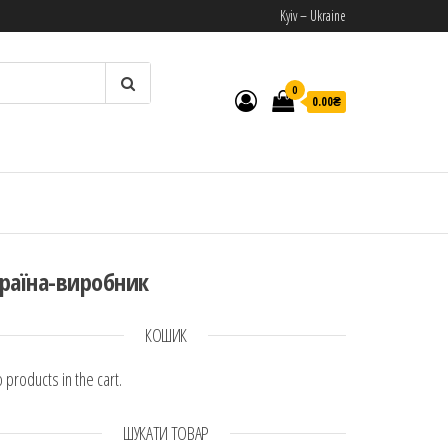
Kyiv – Ukraine
0
0.00₴
И
раїна-виробник
КОШИК
 products in the cart.
ШУКАТИ ТОВАР