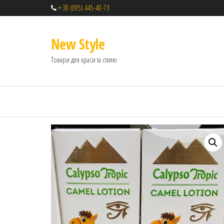
+ 38 (095) 445-40-73
New Style
Товари для краси та стилю