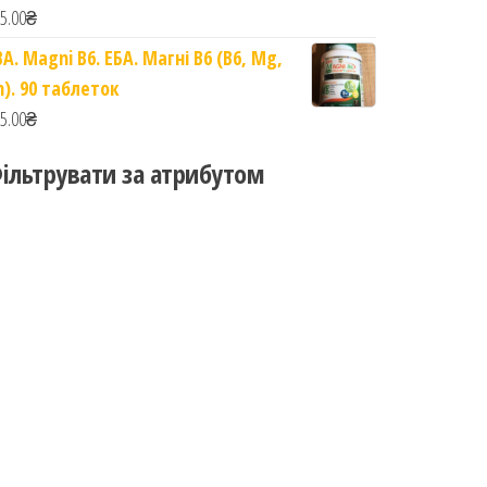
5.00
₴
BA. Magni B6. ЕБА. Магні B6 (B6, Mg,
n). 90 таблеток
5.00
₴
ільтрувати за атрибутом