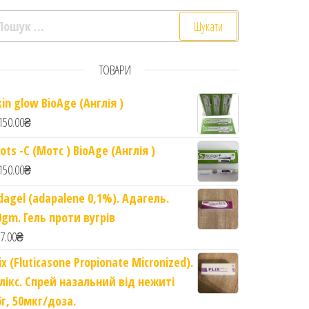
ошук:
ТОВАРИ
kin glow BioAge (Англія )
мат лимона. 250мл. Camel Lotion. Lemon fragrance quantit
150.00
₴
ots -C (Мотс ) BioAge (Англія )
150.00
₴
dagel (adapalene 0,1%). Адагель.
0gm. Гель проти вугрів
7.00
₴
lix (Fluticasone Propionate Micronized).
лікс. Спрей назальний від нежиті
6г, 50мкг/доза.