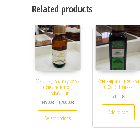
Related products
Масло від болю суглобів
Концентрат олії хельби
(Rheumatism oil)
(50мл) El Baraka
BarakaSharm
500.00
₴
445.00
₴
–
1,200.00
₴
Add to cart
Select options