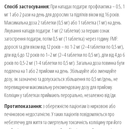
Спосіб застосування:
При нападах подагри: профілактика – 0.5, 1
мг 1 або 2 рази на день для дорослих та підлітків віком від 16 років.
Максимальна доза 2 таблетки (0,5 мг) або 1 таблетка (1 мг) на день.
Лікування нападів подагри: 1 мг (2 таблетки) за перших ознак
загострення подагри, потім 0,5 мг (1 таблетка) через годину. FMF:
дорослі та діти віком від 12 років – по 1-2 мг (2–4 таблетки по 0,5 мг),
діти від 6 до 12 років по 1–2 мг (2–4 таблетки по 0,5 мг), діти від 4 до 6
років по 0,5-2 мг (1-4 таблетки по 0,5 мг). Загальна доза повинна бути
поділена на 1 або 2 прийоми на день. Збільшуйте або зменшуйте
дозу, як зазначено та допускається збільшення по 0,5 мг/день, не
перевищуючи максимальну рекомендовану дозу для прийому.
Колхіцин у таблетках приймають перорально, незалежно від їди.
Протипоказання:
з обережністю пацієнтам із нирковою або
печінковою недостатністю. У таких пацієнтів повідомляється про
небезпечну для життя та смертельну токсичність колхіцину при його