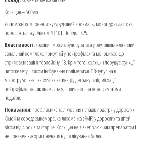
Колхіцин – 500мкг.
Допоміжні компоненти: кукурудзяний крохмаль, моногідрат лактози,
порошок тальку, Авісел РН 101, Повідон К25.
Властивості:
колхіцин може вбудовуватися у внутрішньоклітинний
запальний комплекс, присутній у нейтрофілах та моноцитах, що
сприяє активації інтерлейкіну-1В. Крім того, колхіцин порушує функції
цитоскелету шляхом інгібування полімеризації B-тубуліна в
мікротрубочках і запобігає активації, дегрануляції, міграції
нейтрофілів, які, як вважається, впливають на деякі симптоми
подагри.
Показання:
профілактика та лікування нападів подагри у дорослих.
Сімейна середземноморська лихоманка (FMF) у дорослих та дітей
віком від 4 років та старше. Колхіцин не є знеболюючим препаратом і
не повинен використовуватись для лікування болю.