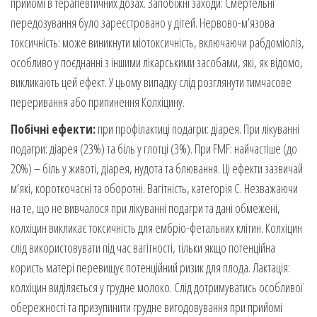
прийомі в терапевтичних дозах. Запобіжні заходи: Смертельні
передозування було зареєстровано у дітей. Нервово-м’язова
токсичність: може виникнути міотоксичність, включаючи рабдоміоліз,
особливо у поєднанні з іншими лікарськими засобами, які, як відомо,
викликають цей ефект. У цьому випадку слід розглянути тимчасове
переривання або припинення Колхіцину.
Побічні ефекти:
при профілактиці подагри: діарея. При лікуванні
подагри: діарея (23%) та біль у глотці (3%). При FMF: найчастіше (до
20%) – біль у животі, діарея, нудота та блювання. Ці ефекти зазвичай
м’які, короткочасні та оборотні. Вагітність, категорія С. Незважаючи
на те, що не вивчалося при лікуванні подагри та дані обмежені,
колхіцин викликає токсичність для ембріо-фетальних клітин. Колхіцин
слід використовувати під час вагітності, тільки якщо потенційна
користь матері перевищує потенційний ризик для плода. Лактація:
колхіцин виділяється у грудне молоко. Слід дотримуватись особливої ​​
обережності та призупинити грудне вигодовування при прийомі