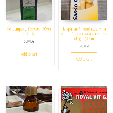
Концентрат олії хельби (50мл)
Натуральний питний колаген та
El Baraka
вітамін C зі смаком манго Sanso
Collagen (330ml)
500.00
₴
945.00
₴
Add to cart
Add to cart