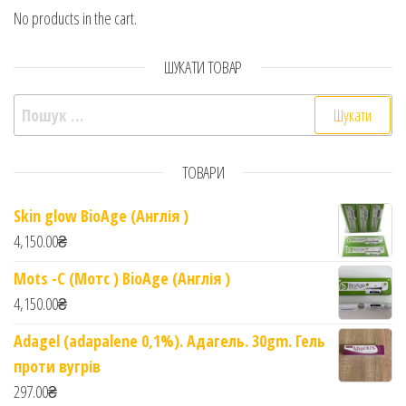
No products in the cart.
ШУКАТИ ТОВАР
Пошук:
ТОВАРИ
Skin glow BioAge (Англія )
4,150.00
₴
Mots -C (Мотс ) BioAge (Англія )
4,150.00
₴
Adagel (adapalene 0,1%). Адагель. 30gm. Гель
проти вугрів
297.00
₴