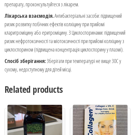
препарату, проконсультуйтеся з лікарем.
Лікарська взаємодія.
Антибактеріальні засоби: підвищений
ризик розвитку побічних ефектів колхіцину при прийомі
кларитроміцину або еритроміцину. З Циклоспоринами: підвищений
ризик нефротоксичності та міотоксичності при прийомі колхіцину з
циклоспорином (підвищена концентрація циклоспорину у плазмі).
Спосіб зберігання:
Зберігати при температурі не вище 30С у
сухому, недоступному для дітей місці.
Related products