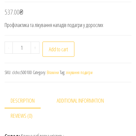
537.00
₴
Профілактика та лікування нападів подагри у дорослих
Colchicine Колхіцин 500мкг 100 таблеток quantity
-
+
Add to cart
SKU:
clchcc500100
Category:
Вітаміни
Tag:
лікування подагри
DESCRIPTION
ADDITIONAL INFORMATION
REVIEWS (0)
Склад:
Кожна таблетка містить: