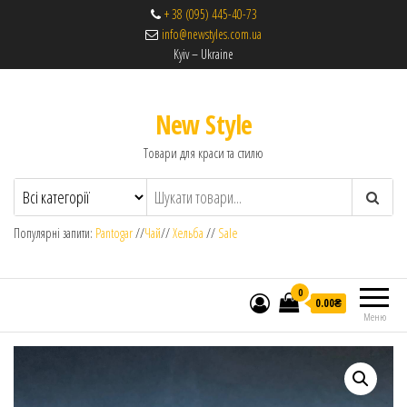
+ 38 (095) 445-40-73
info@newstyles.com.ua
Kyiv – Ukraine
New Style
Товари для краси та стилю
Популярні запити:
Pantogar
//
Чай
//
Хельба
//
Sale
0
0.00₴
Меню