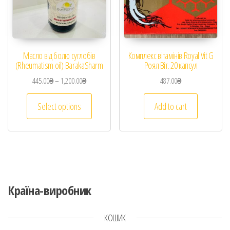
Масло від болю суглобів
Комплекс вітамінів Royal Vit G
(Rheumatism oil) BarakaSharm
Роял Віт. 20 капсул
445.00
₴
–
1,200.00
₴
487.00
₴
Select options
Add to cart
Країна-виробник
КОШИК