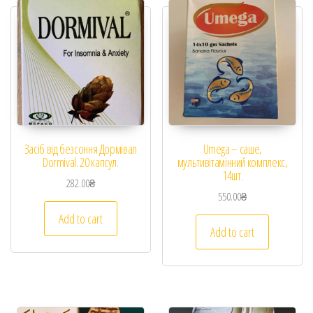
Засіб від безсоння Дормівал
Umega – саше,
Dormival. 20 капсул.
мультивітамінний комплекс,
14шт.
282.00
₴
550.00
₴
Add to cart
Add to cart