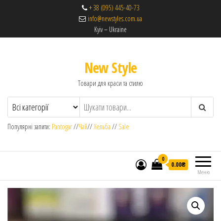
+ 38 (095) 445-40-73
info@newstyles.com.ua
Kyiv – Ukraine
New Style
Товари для краси та стилю
Популярні запити:
Pantogar
//
Чай
//
Хельба
//
Sale
0
0.00₴
Меню