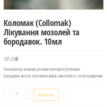
Коломак (Collomak)
Лікування мозолей та
бородавок. 10мл
385.00
₴
Показання до активних речовин препарату Колломак:
Бородавки; мозолі; зроговіння шкіри; омозолілість; гострі кондиломи
Коломак (Collomak) Лікування мозолей та бородавок.
-
+
Add to cart