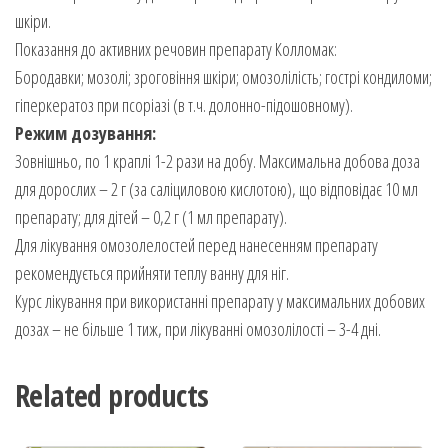
шкіри.
Показання до активних речовин препарату Колломак:
Бородавки; мозолі; зроговіння шкіри; омозолілість; гострі кондиломи;
гіперкератоз при псоріазі (в т.ч. долонно-підошовному).
Режим дозування:
Зовнішньо, по 1 краплі 1-2 рази на добу. Максимальна добова доза
для дорослих – 2 г (за саліциловою кислотою), що відповідає 10 мл
препарату; для дітей – 0,2 г (1 мл препарату).
Для лікування омозолелостей перед нанесенням препарату
рекомендується прийняти теплу ванну для ніг.
Курс лікування при використанні препарату у максимальних добових
дозах – не більше 1 тиж, при лікуванні омозолілості – 3-4 дні.
Related products