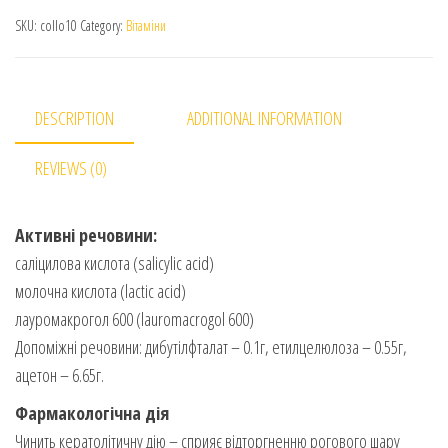
SKU:
collo10
Category:
Вітаміни
DESCRIPTION
ADDITIONAL INFORMATION
REVIEWS (0)
Активні речовини:
саліцилова кислота (salicylic acid)
молочна кислота (lactic acid)
лауромакрогол 600 (lauromacrogol 600)
Допоміжні речовини: дибутілфталат – 0.1г, етилцелюлоза – 0.55г,
ацетон – 6.65г.
Фармакологічна дія
Чинить кератолітичну дію – сприяє відторгненню рогового шару