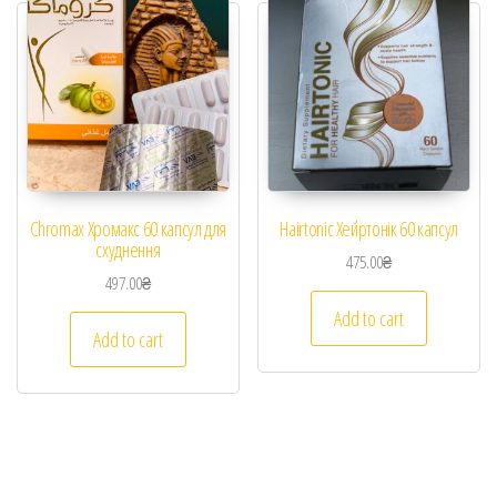
Chromax Хромакс 60 капсул для
Hairtonic Хейртонік 60 капсул
схуднення
475.00
₴
497.00
₴
Add to cart
Add to cart