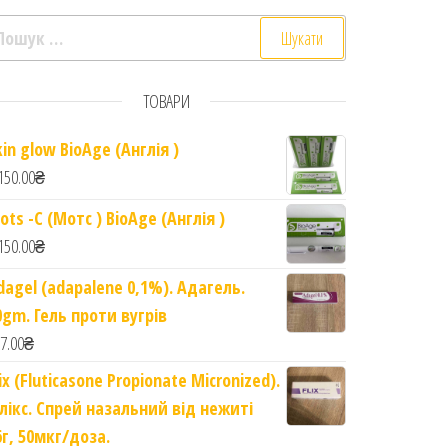
ошук:
ТОВАРИ
kin glow BioAge (Англія )
150.00
₴
ots -C (Мотс ) BioAge (Англія )
150.00
₴
drochloride 0.4mg). 30 капсул для лікування простати quant
dagel (adapalene 0,1%). Адагель.
0gm. Гель проти вугрів
7.00
₴
lix (Fluticasone Propionate Micronized).
лікс. Спрей назальний від нежиті
6г, 50мкг/доза.