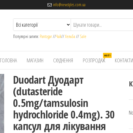
info@newstyles.com.ua
Популярні запити:
Pantogar
//
Чай
//
Хельба
//
Sale
HOT!
ГОЛОВНА
МАГАЗИН
СХУДНЕННЯ
РОЗПРОДАЖ
КОНТАКТ
Duodart Дуодарт
К
(dutasteride
0.5mg/tamsulosin
hydrochloride 0.4mg). 30
No
капсул для лікування