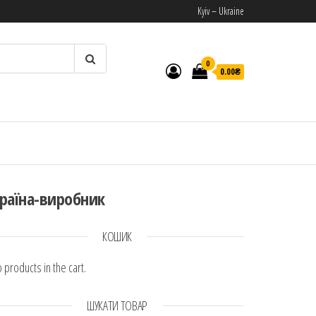
Kyiv – Ukraine
0
0.00₴
И
раїна-виробник
КОШИК
 products in the cart.
ШУКАТИ ТОВАР