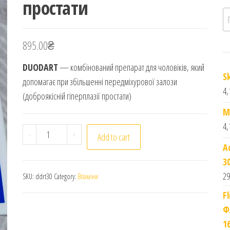
простати
П
895.00
₴
DUODART
— комбінований препарат для чоловіків, який
S
допомагає при збільшенні передміхурової залози
4,
(доброякісній гіперплазії простати)
M
4,
Duodart Дуодарт (dutasteride 0.5mg/tamsulosin hy
-
+
Add to cart
A
3
29
SKU:
ddrt30
Category:
Вітаміни
F
Ф
1