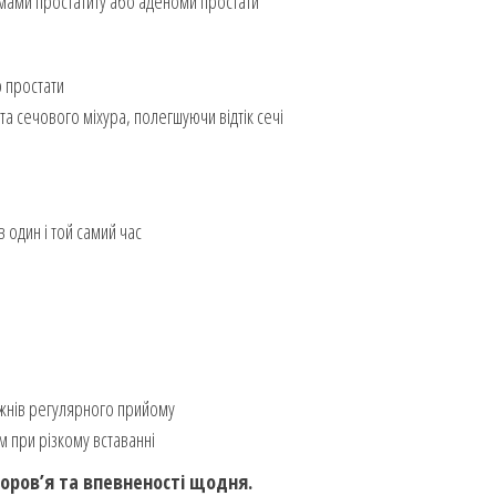
омами простатиту або аденоми простати
 простати
а сечового міхура, полегшуючи відтік сечі
 один і той самий час
ижнів регулярного прийому
при різкому вставанні
оров’я та впевненості щодня.