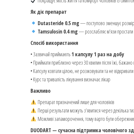
Покращує якість життя та комфорт чоловіків із симпт
Як діє препарат
Dutasteride 0.5 mg
— поступово зменшує розмір
Tamsulosin 0.4 mg
— розслабляє м’язи простати т
Спосіб використання
• Зазвичай приймають
1 капсулу 1 раз на добу
• Приймати приблизно через 30 хвилин після їжі, бажано в
• Капсулу ковтати цілою, не розжовувати та не відкривати
• Курс та тривалість лікування визначає лікар
Важливо
Препарат призначений лише для чоловіків
Перші результати можуть з’явитися через декілька т
Можливі запаморочення, тому варто бути обережним 
DUODART — сучасна підтримка чоловічого зд