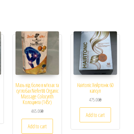
)
Мазь від болю в м’язах та
Hairtonic Хейртонік 60
суглобах Nefertiti Organic
капсул
Massage Colocynth
475.00
₴
Колоцинта (145г)
465.00
₴
Add to cart
Add to cart