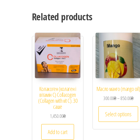
Related products
Колакоген (колаген і
Масло манго (mango oil
вітамін С) Collacogen
300.00
₴
–
850.00
₴
(Collagen with vit C). 30
саше
Select options
1,450.00
₴
Add to cart