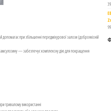
39
E
Z
99
й допомагає при збільшенні передміхурової залози (доброякісній
Ф
 тамсулозину — забезпечує комплексну дію для покращення
ри тривалому використанні