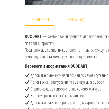
DESCRIPTION
REVIEWS (0)
DUODART
— комбінований препарат для чоловіків, яки
гіперплазії простати).
Поєднання двох активних компонентів — дутастериду та
сечовипускання та комфорту в повсякденному житті.
Переваги використання DUODART
Допомагає зменшити часті позиви до сечовипускання
Полегшує сечовипускання та зменшує дискомфорт
Сприяє кращому спорожненню сечового міхура
Зменшує ризик гострої затримки сечі
Допомагає зменшити розмір передміхурової залози п