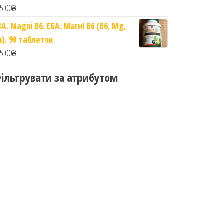
5.00
₴
BA. Magni B6. ЕБА. Магні B6 (B6, Mg,
n). 90 таблеток
5.00
₴
ільтрувати за атрибутом