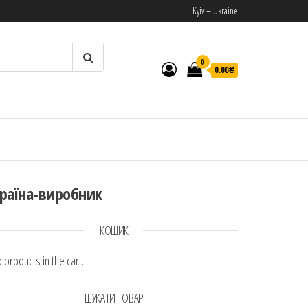
Kyiv – Ukraine
0
0.00₴
И
раїна-виробник
КОШИК
 products in the cart.
ШУКАТИ ТОВАР