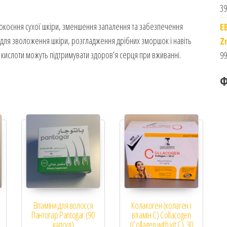
39
окоєння сухої шкіри, зменшення запалення та забезпечення
E
и для зволоження шкіри, розгладження дрібних зморшок і навіть
Z
і кислоти можуть підтримувати здоров’я серця при вживанні.
99
Ф
Вітаміни для волосся
Колакоген (колаген і
Пантогар Pantogar (90
вітамін С) Collacogen
капсул)
(Collagen with vit C). 30