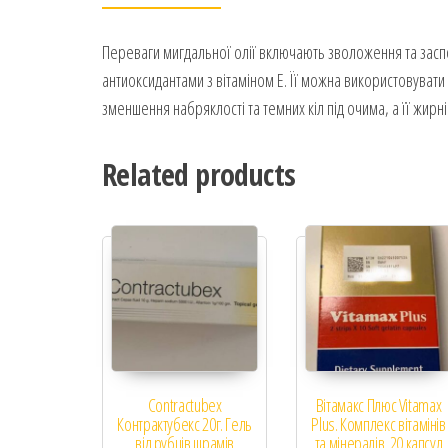
Переваги мигдальної олії включають зволоження та засп
антиоксидантами з вітаміном Е. Її можна використовуват
зменшення набряклості та темних кіл під очима, а її жирн
Related products
Contractubex
Вітамакс Плюс Vitamax
Контрактубекс 20г. Гель
Plus. Комплекс вітамінів
від рубців шрамів
та мінералів. 20 капсул