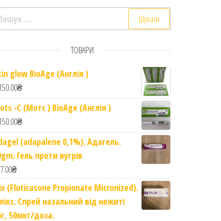
ошук:
ТОВАРИ
d Oil quantity
kin glow BioAge (Англія )
150.00
₴
ots -C (Мотс ) BioAge (Англія )
150.00
₴
dagel (adapalene 0,1%). Адагель.
0gm. Гель проти вугрів
7.00
₴
lix (Fluticasone Propionate Micronized).
лікс. Спрей назальний від нежиті
6г, 50мкг/доза.