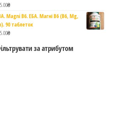
5.00
₴
BA. Magni B6. ЕБА. Магні B6 (B6, Mg,
n). 90 таблеток
5.00
₴
ільтрувати за атрибутом