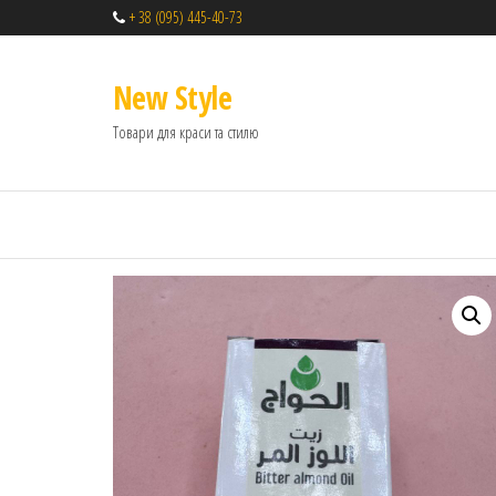
+ 38 (095) 445-40-73
New Style
Товари для краси та стилю