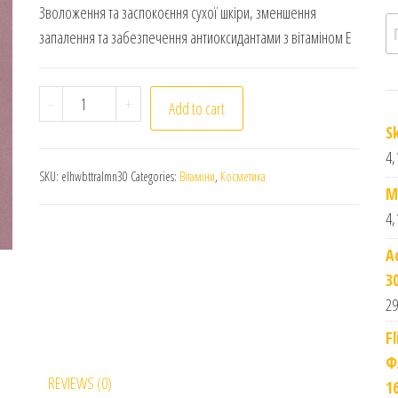
Зволоження та заспокоєння сухої шкіри, зменшення
П
запалення та забезпечення антиоксидантами з вітаміном Е
El Hawag. Олія гіркого мигдалю. 30мл. Bitter Almon
-
+
Add to cart
S
4,
SKU:
elhwbttralmn30
Categories:
Вітаміни
,
Косметика
M
4,
A
3
29
F
Ф
REVIEWS (0)
1