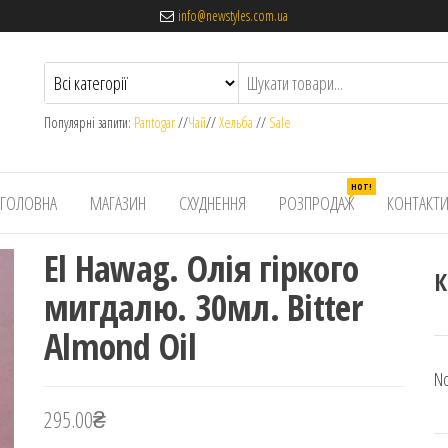
info@newstyles.com.ua
Популярні запити:
Pantogar
//
Чай
//
Хельба
//
Sale
HOT!
ГОЛОВНА
МАГАЗИН
СХУДНЕННЯ
РОЗПРОДАЖ
КОНТАКТ
El Hawag. Олія гіркого
К
мигдалю. 30мл. Bitter
Almond Oil
No
295.00
₴