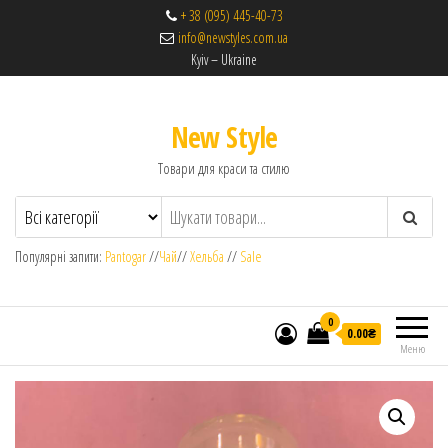
+ 38 (095) 445-40-73
info@newstyles.com.ua
Kyiv – Ukraine
New Style
Товари для краси та стилю
Популярні запити:
Pantogar
//
Чай
//
Хельба
//
Sale
0
0.00₴
Меню