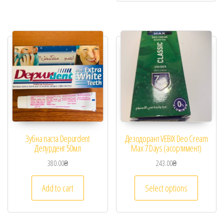
Зубна паста Depurdent
Дезодорант VEBIX Deo Cream
Депурдент 50мл
Max 7 Days (асортимент)
380.00
₴
243.00
₴
Add to cart
Select options