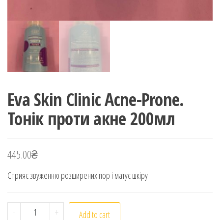
Eva Skin Clinic Acne-Prone.
Тонік проти акне 200мл
445.00
₴
Сприяє звуженню розширених пор і матує шкіру
Eva Skin Clinic Acne-Prone. Тонік проти акне 200мл qua
-
+
Add to cart