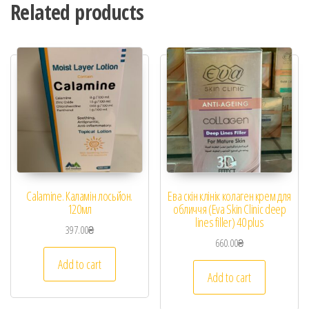
Related products
Calamine. Каламін лосьйон.
Ева скін клінік колаген крем для
120мл
обличчя (Eva Skin Clinic deep
lines filler) 40 plus
397.00
₴
660.00
₴
Add to cart
Add to cart