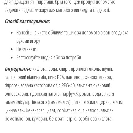
для підвищення її гідратації. Крім того, цей продукт допомагає
видалити надлишки жиру для матового вигляду та гладкості.
Спосіб застосування:
Нанесіть на чисте обличчя та шию за допомогою ватного диска
рухами вгору
Не змивати
Застосовуйте щодня або за потреби
Інгредієнти:
кислота, вода, спирт, пропіленгліколь, інулін,
саліциловий ніацинамід, цинк PCA, пантенол, феноксіетанол,
гідрогенізована касторова олія PEG-40, альфа-глюкановий
олігосахарид, гідроксид натрію, парфум/аромат, вода з листя
гамамелісу віргінського (гамамелісу). , етилгексилгліцерин, гексил
циннамаль, бензилсаліцилат, сорбат калію, ліналоол, альфа-
ізометиліонон, кумарин, бензоат натрію, сорбінова кислота.