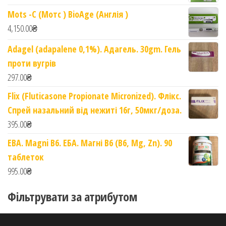
Mots -C (Мотс ) BioAge (Англія )
4,150.00
₴
Adagel (adapalene 0,1%). Адагель. 30gm. Гель
проти вугрів
297.00
₴
Flix (Fluticasone Propionate Micronized). Флікс.
Спрей назальний від нежиті 16г, 50мкг/доза.
395.00
₴
EBA. Magni B6. ЕБА. Магні B6 (B6, Mg, Zn). 90
таблеток
995.00
₴
Фільтрувати за атрибутом