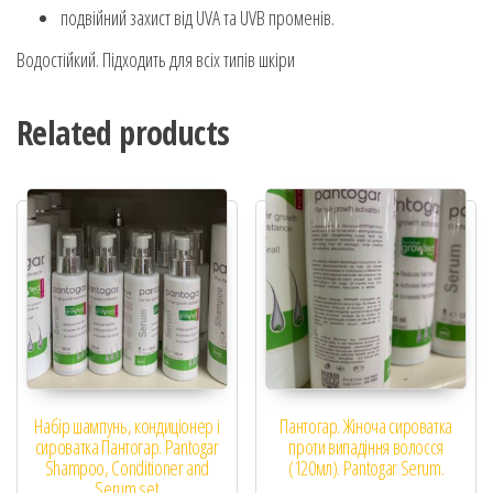
подвійний захист від UVA та UVB променів.
Водостійкий. Підходить для всіх типів шкіри
Related products
Набір шампунь, кондиціонер і
Пантогар. Жіноча сироватка
сироватка Пантогар. Pantogar
проти випадіння волосся
Shampoo, Conditioner and
(120мл). Pantogar Serum.
Serum set