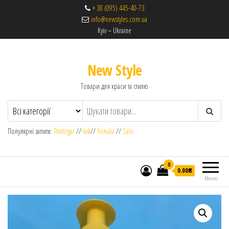
+ 38 (095) 445-40-73
info@newstyles.com.ua
Kyiv – Ukraine
New Style
Товари для краси та стилю
Популярні запити:
Pantogar
//
Чай
//
Хельба
//
Sale
0
0.00₴
Меню