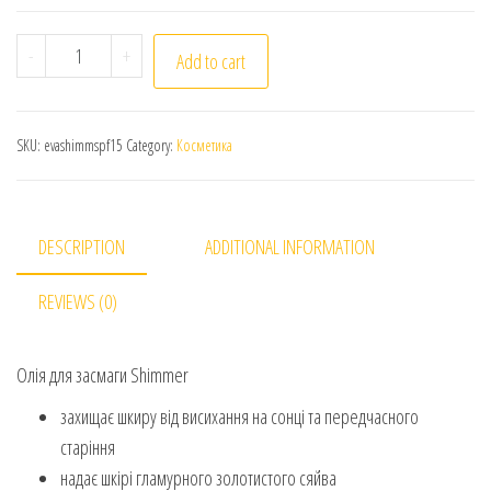
Eva Sun&Sea Shimmer Олія для засмаги 15SPF 200мл Sh
-
+
Add to cart
SKU:
evashimmspf15
Category:
Косметика
DESCRIPTION
ADDITIONAL INFORMATION
REVIEWS (0)
Олія для засмаги Shimmer
захищає шкиру від висихання на сонці та передчасного
старіння
надає шкірі гламурного золотистого сяйва