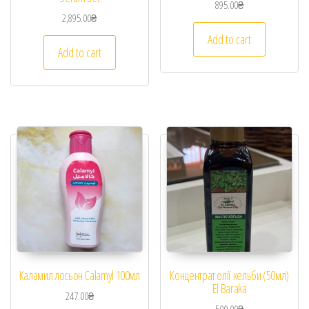
895.00
₴
2,895.00
₴
Add to cart
Add to cart
Каламил лосьон Calamyl 100мл
Концентрат олії хельби (50мл)
El Baraka
247.00
₴