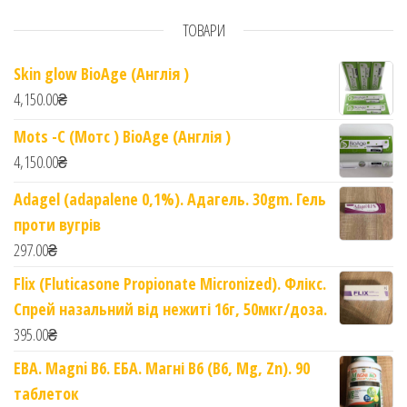
ТОВАРИ
Skin glow BioAge (Англія )
4,150.00
₴
Mots -C (Мотс ) BioAge (Англія )
4,150.00
₴
Adagel (adapalene 0,1%). Адагель. 30gm. Гель
проти вугрів
297.00
₴
Flix (Fluticasone Propionate Micronized). Флікс.
Спрей назальний від нежиті 16г, 50мкг/доза.
395.00
₴
EBA. Magni B6. ЕБА. Магні B6 (B6, Mg, Zn). 90
таблеток