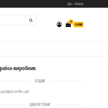
Kyiv – Ukraine
0
0.00₴
И
раїна-виробник
КОШИК
 products in the cart.
ШУКАТИ ТОВАР