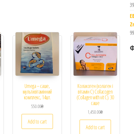
39
E
Z
99
Ф
Umega – саше,
Колакоген (колаген і
мультивітамінний
вітамін С) Collacogen
комплекс, 14шт.
(Collagen with vit C). 30
саше
550.00
₴
1,450.00
₴
Add to cart
Add to cart