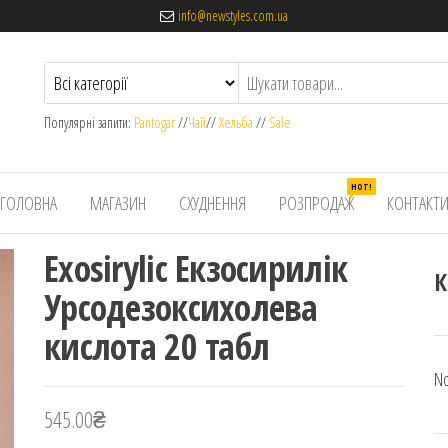
info@newstyles.com.ua
Популярні запити:
Pantogar
//
Чай
//
Хельба
//
Sale
HOT!
ГОЛОВНА
МАГАЗИН
СХУДНЕННЯ
РОЗПРОДАЖ
КОНТАКТ
Exosirylic Екзосирилік
К
Урсодезоксихолева
кислота 20 табл
No
545.00
₴