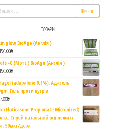
ошук:
 20 табл quantity
ТОВАРИ
kin glow BioAge (Англія )
150.00
₴
ots -C (Мотс ) BioAge (Англія )
150.00
₴
dagel (adapalene 0,1%). Адагель.
0gm. Гель проти вугрів
7.00
₴
lix (Fluticasone Propionate Micronized).
лікс. Спрей назальний від нежиті
6г, 50мкг/доза.