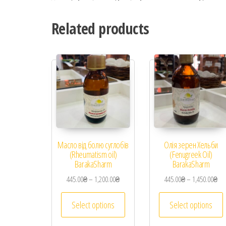
Related products
Масло від болю суглобів
Олія зерен Хельби
(Rheumatism oil)
(Fenugreek Oil)
BarakaSharm
BarakaSharm
445.00
₴
–
1,200.00
₴
445.00
₴
–
1,450.00
₴
Select options
Select options