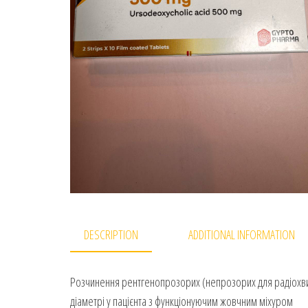
DESCRIPTION
ADDITIONAL INFORMATION
Розчинення рентгенопрозорих (непрозорих для радіохви
діаметрі у пацієнта з функціонуючим жовчним міхуром