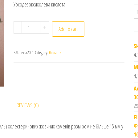
Урсодезоксихолева кислота
П
Exosirylic Екзосирилік Урсодезоксихолева кислота
-
+
Add to cart
S
SKU:
exsr20-1
Category:
Вітаміни
4,
M
4,
A
3
REVIEWS (0)
29
F
Ф
ль) холестеринових жовчних каменів розміром не більше 15 мм у
1