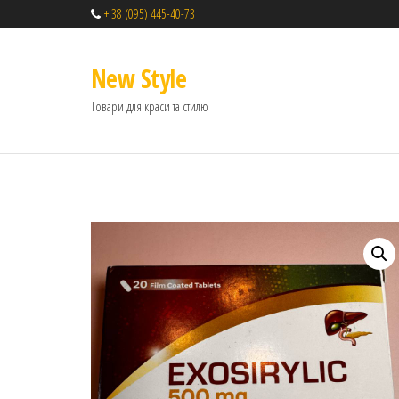
+ 38 (095) 445-40-73
New Style
Товари для краси та стилю