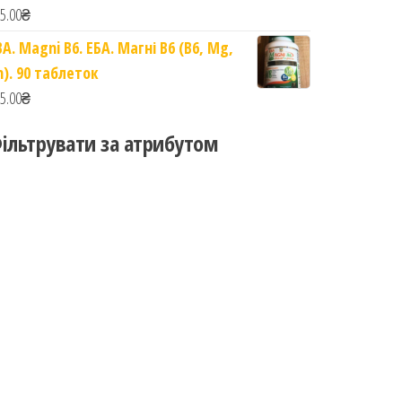
5.00
₴
BA. Magni B6. ЕБА. Магні B6 (B6, Mg,
n). 90 таблеток
5.00
₴
ільтрувати за атрибутом