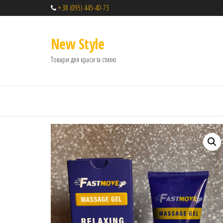
+ 38 (095) 445-40-73
New Style
Товари для краси та стилю