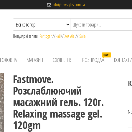
info@newstyles.com.ua
Популярні запити:
Pantogar
//
Чай
//
Хельба
//
Sale
HOT!
ГОЛОВНА
МАГАЗИН
СХУДНЕННЯ
РОЗПРОДАЖ
КОНТАКТ
Fastmove.
К
Розслаблюючий
масажний гель. 120г.
Relaxing massage gel.
No
120gm