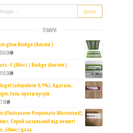
ошук:
ТОВАРИ
kin glow BioAge (Англія )
laxing massage gel. 120gm quantity
150.00
₴
ots -C (Мотс ) BioAge (Англія )
150.00
₴
dagel (adapalene 0,1%). Адагель.
0gm. Гель проти вугрів
7.00
₴
lix (Fluticasone Propionate Micronized).
лікс. Спрей назальний від нежиті
6г, 50мкг/доза.