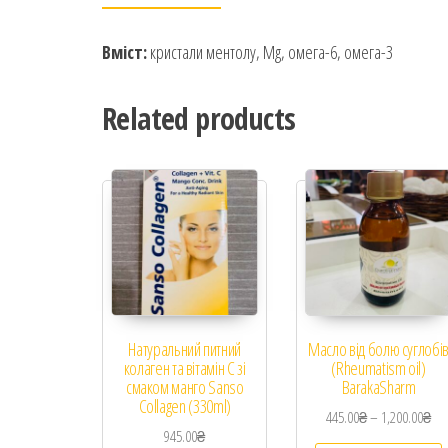
Вміст:
кристали ментолу, Mg, омега-6, омега-3
Related products
Натуральний питний
Масло від болю суглобі
колаген та вітамін C зі
(Rheumatism oil)
смаком манго Sanso
BarakaSharm
Collagen (330ml)
445.00
₴
–
1,200.00
₴
945.00
₴