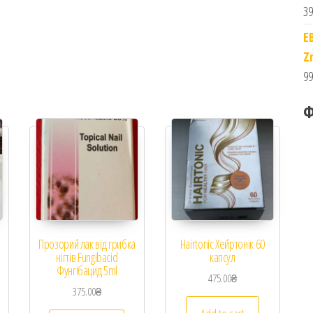
39
E
Z
99
Ф
в
Прозорий лак від грибка
Hairtonic Хейртонік 60
нігтів Fungibacid
капсул
Фунгібацид 5ml
475.00
₴
375.00
₴