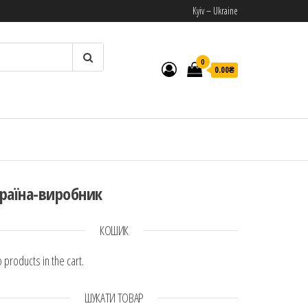
Kyiv – Ukraine
0
0.00₴
И
раїна-виробник
КОШИК
 products in the cart.
ШУКАТИ ТОВАР