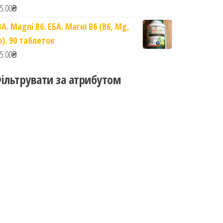
5.00
₴
BA. Magni B6. ЕБА. Магні B6 (B6, Mg,
n). 90 таблеток
5.00
₴
ільтрувати за атрибутом