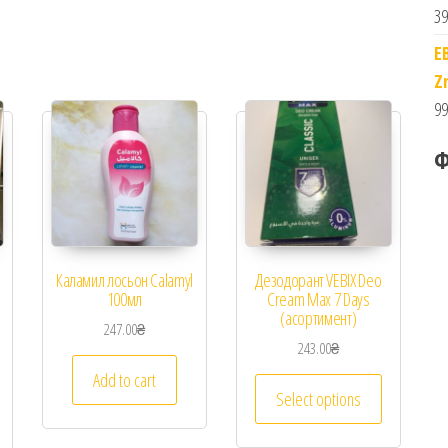
39
E
Z
99
Ф
Каламил лосьон Calamyl
Дезодорант VEBIX Deo
100мл
Cream Max 7 Days
(асортимент)
247.00
₴
243.00
₴
Add to cart
Select options