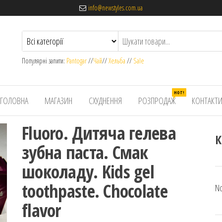
info@newstyles.com.ua
Популярні запити:
Pantogar
//
Чай
//
Хельба
//
Sale
HOT!
ГОЛОВНА
МАГАЗИН
СХУДНЕННЯ
РОЗПРОДАЖ
КОНТАКТ
Fluoro. Дитяча гелева
К
зубна паста. Смак
шоколаду. Kids gel
toothpaste. Chocolate
No
flavor