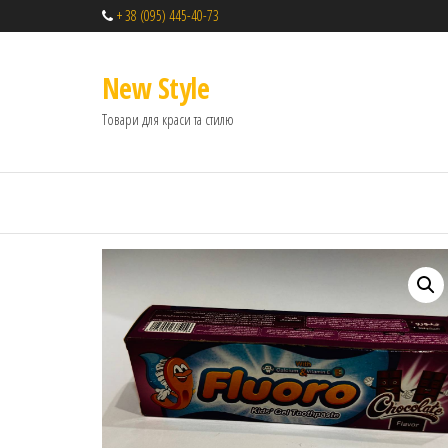
+ 38 (095) 445-40-73
New Style
Товари для краси та стилю