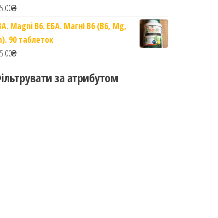
5.00
₴
BA. Magni B6. ЕБА. Магні B6 (B6, Mg,
n). 90 таблеток
5.00
₴
ільтрувати за атрибутом