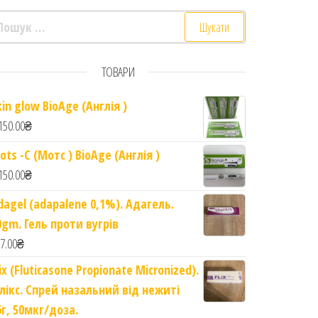
ошук:
ТОВАРИ
kin glow BioAge (Англія )
150.00
₴
 Kids gel toothpaste. Chocolate flavor quantity
ots -C (Мотс ) BioAge (Англія )
150.00
₴
dagel (adapalene 0,1%). Адагель.
0gm. Гель проти вугрів
7.00
₴
lix (Fluticasone Propionate Micronized).
лікс. Спрей назальний від нежиті
6г, 50мкг/доза.