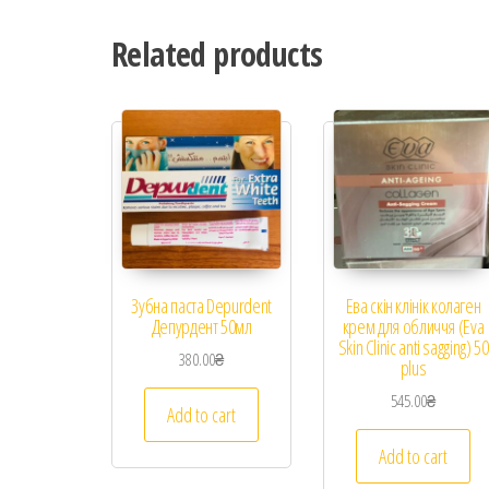
Related products
Зубна паста Depurdent
Ева скін клінік колаген
Депурдент 50мл
крем для обличчя (Eva
Skin Clinic anti sagging) 50
380.00
₴
plus
545.00
₴
Add to cart
Add to cart