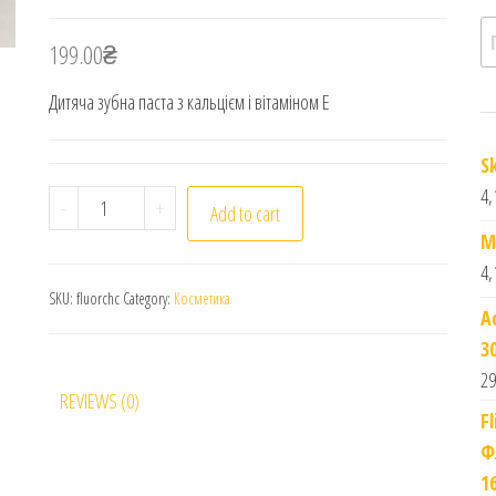
П
199.00
₴
Дитяча зубна паста з кальцієм і вітаміном Е
S
4,
Fluoro. Дитяча гелева зубна паста. Смак шоколаду.
-
+
Add to cart
M
4,
SKU:
fluorchc
Category:
Косметика
A
3
29
REVIEWS (0)
F
Ф
1