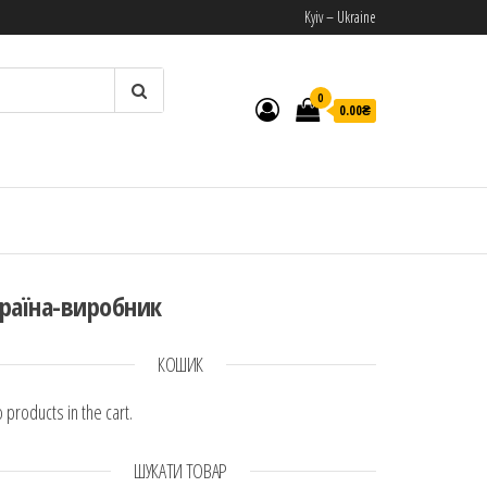
Kyiv – Ukraine
0
0.00₴
И
раїна-виробник
КОШИК
 products in the cart.
ШУКАТИ ТОВАР