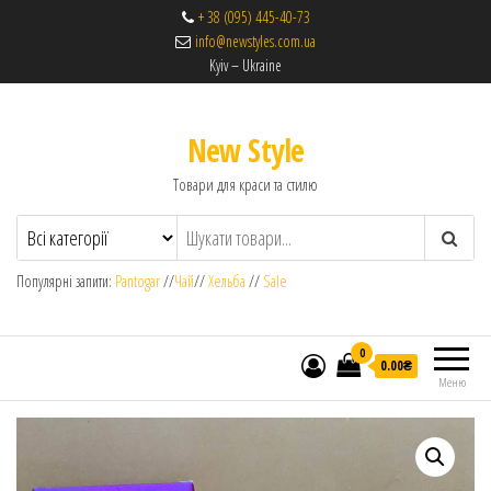
+ 38 (095) 445-40-73
info@newstyles.com.ua
Kyiv – Ukraine
New Style
Товари для краси та стилю
Популярні запити:
Pantogar
//
Чай
//
Хельба
//
Sale
0
0.00₴
Меню