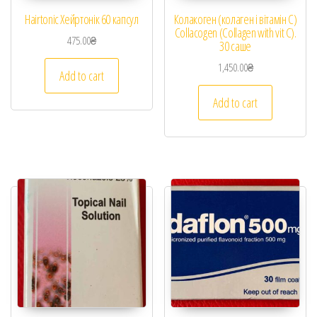
Hairtonic Хейртонік 60 капсул
Колакоген (колаген і вітамін С)
Collacogen (Collagen with vit C).
475.00
₴
30 саше
1,450.00
₴
Add to cart
Add to cart