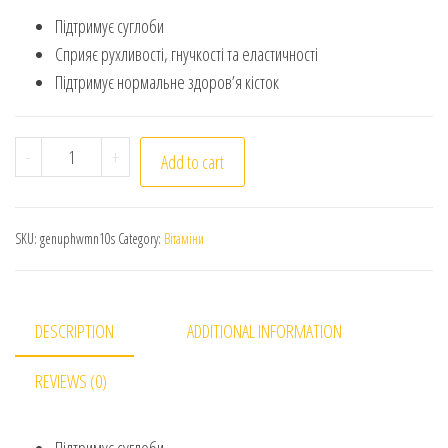
Підтримує суглоби
Сприяє рухливості, гнучкості та еластичності
Підтримує нормальне здоров’я кісток
Genuphil Woman (Дженуфіл). Дієтична добавка з кальці
-
+
Add to cart
SKU:
genuphwmn10s
Category:
Вітаміни
DESCRIPTION
ADDITIONAL INFORMATION
REVIEWS (0)
Підтримує суглоби