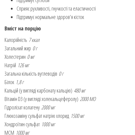
Сприяє рухливості, гнучкості та еластичності
Підтримує нормальне здоров’я кісток
Вміст на порцію
Калорійність
7 ккал
Загальний жир
0 г
Холестерин
0 мг
Натрій
126 мг
Загальна кількість вуглеводів
0 г
Білок
1,8 г
Кальцій (у вигляді карбонату кальцію)
480 мг
Вітамін D3 (у вигляді холекальцеферолу)
2000 МО
Гідролізат колагену
2000 мг
Глюкозаміну сульфат натрію хлорид
1500 мг
Хондроїтин сульфат
1000 мг
МСМ
1000 мг