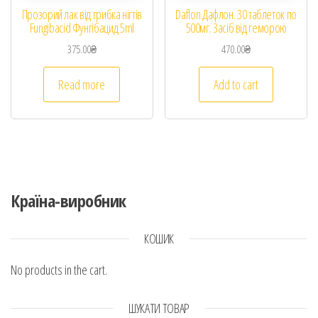
Прозорий лак від грибка нігтів
Daflon Дафлон. 30 таблеток по
Fungibacid Фунгібацид 5ml
500мг. Засіб від геморою
375.00
₴
470.00
₴
Read more
Add to cart
Країна-виробник
КОШИК
No products in the cart.
ШУКАТИ ТОВАР