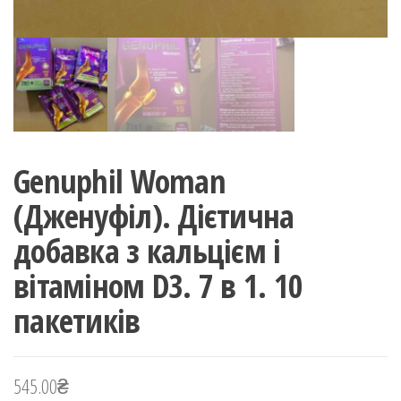
Genuphil Woman
(Дженуфіл). Дієтична
добавка з кальцієм і
вітаміном D3. 7 в 1. 10
пакетиків
545.00
₴