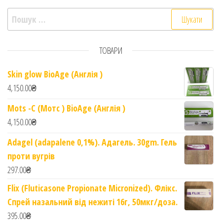
Пошук:
ТОВАРИ
Skin glow BioAge (Англія )
4,150.00
₴
Mots -C (Мотс ) BioAge (Англія )
4,150.00
₴
Adagel (adapalene 0,1%). Адагель. 30gm. Гель
проти вугрів
297.00
₴
Flix (Fluticasone Propionate Micronized). Флікс.
Спрей назальний від нежиті 16г, 50мкг/доза.
395.00
₴