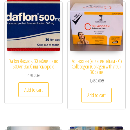
Daflon Дафлон. 30 таблеток по
Колакоген (колаген і вітамін С)
500мг. Засіб від геморою
Collacogen (Collagen with vit C).
30 саше
470.00
₴
1,450.00
₴
Add to cart
Add to cart