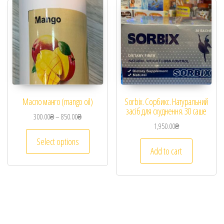
Масло манго (mango oil)
Sorbix. Сорбикс. Натуральний
засіб для схуднення. 30 саше
300.00
₴
–
850.00
₴
1,950.00
₴
Select options
Add to cart