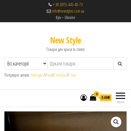
+ 38 (095) 445-40-73
info@newstyles.com.ua
Kyiv – Ukraine
New Style
Товари для краси та стилю
Популярні запити:
Pantogar
//
Чай
//
Хельба
//
Sale
0
0.00₴
Меню