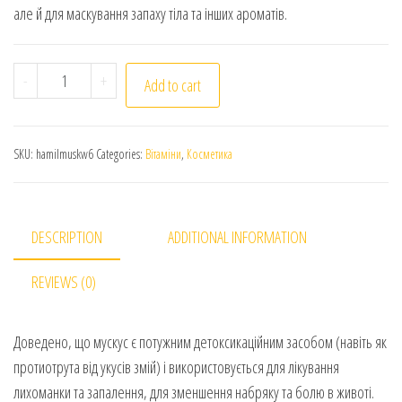
але й для маскування запаху тіла та інших ароматів.
Hamil Al Musk AlTahara (white box). Pure Musk Oil. Чис
-
+
Add to cart
SKU:
hamilmuskw6
Categories:
Вітаміни
,
Косметика
DESCRIPTION
ADDITIONAL INFORMATION
REVIEWS (0)
Доведено, що мускус є потужним детоксикаційним засобом (навіть як
протиотрута від укусів змій) і використовується для лікування
лихоманки та запалення, для зменшення набряку та болю в животі.