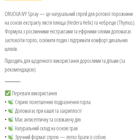
ORUOUA IVY Spray — це натуральний спрей для ротової порожнини
на основі екстракту листя плюща (Hedera Helix) та чебрецю (Thymus).
Формула з рослинними екстрактами та ефірними оліями допомагає
заспокоїти горло, освіжити подих і підтримати комфорт дихальних
шляхів.
Підходить для щоденного використання дорослими та дітьми (за
рекомендацією).
⸻
Переваги використання
•
Сприяє полегшенню подразнення горла
•
Допомагає при кашлі та захриплості
•
Має антисептичну та освіжаючу дію
•
Натуральний склад на основі трав
•
Зручний формат спрею — легко брати із собою