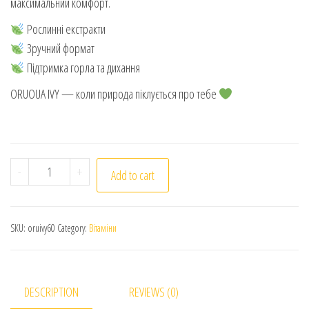
максимальний комфорт.
Рослинні екстракти
Зручний формат
Підтримка горла та дихання
ORUOUA IVY — коли природа піклується про тебе
Hebatt Pharma. Oruoua Ivy. Натуральний спрей з плющ
-
+
Add to cart
SKU:
oruivy60
Category:
Вітаміни
DESCRIPTION
REVIEWS (0)