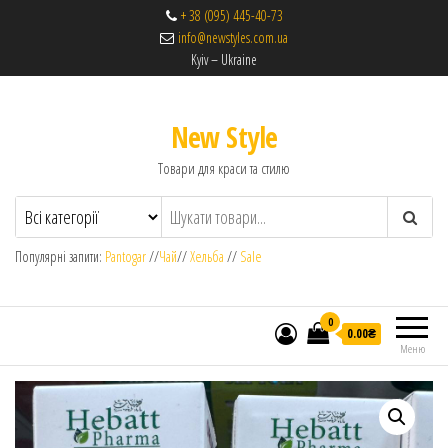
+ 38 (095) 445-40-73
info@newstyles.com.ua
Kyiv – Ukraine
New Style
Товари для краси та стилю
Популярні запити:
Pantogar
//
Чай
//
Хельба
//
Sale
0
0.00₴
Меню