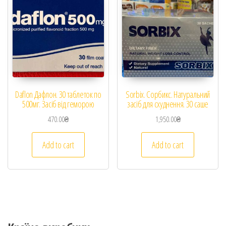
Daflon Дафлон. 30 таблеток по
Sorbix. Сорбикс. Натуральний
500мг. Засіб від геморою
засіб для схуднення. 30 саше
470.00
₴
1,950.00
₴
Add to cart
Add to cart