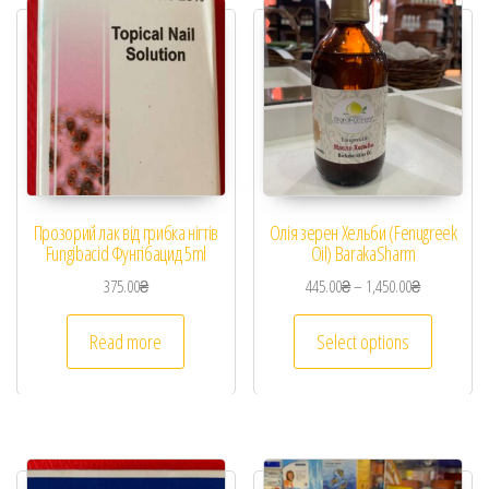
Прозорий лак від грибка нігтів
Олія зерен Хельби (Fenugreek
Fungibacid Фунгібацид 5ml
Oil) BarakaSharm
375.00
₴
445.00
₴
–
1,450.00
₴
Read more
Select options