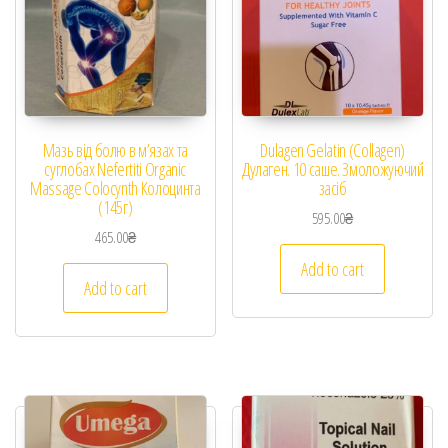
Мазь від болю в м’язах та
Dulagen Gelatin (Collagen)
суглобах Nefertiti Organic
Дулаген. 10 саше. Змоложуючий
Massage Colocynth Колоцинта
засіб
(145г)
595.00
₴
465.00
₴
Add to cart
Add to cart