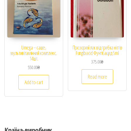
Umega – саше,
Прозорий лак від грибка нігтів
мультивітамінний комплекс,
Fungibacid Фунгібацид 5ml
14шт.
375.00
₴
550.00
₴
Read more
Add to cart
Країна-виробник