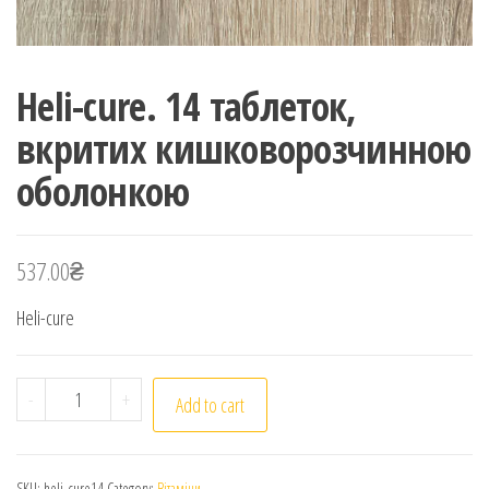
Heli-cure. 14 таблеток,
вкритих кишковорозчинною
оболонкою
537.00
₴
Heli-cure
Heli-cure. 14 таблеток, вкритих кишковорозчинною 
-
+
Add to cart
SKU:
heli-cure14
Category:
Вітаміни