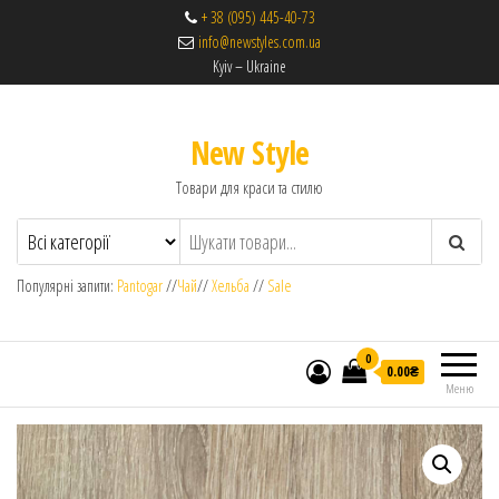
+ 38 (095) 445-40-73
info@newstyles.com.ua
Kyiv – Ukraine
New Style
Товари для краси та стилю
Популярні запити:
Pantogar
//
Чай
//
Хельба
//
Sale
0
0.00₴
Меню