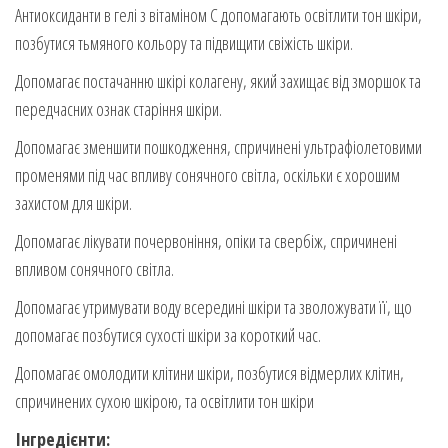
Антиоксиданти в гелі з вітаміном С допомагають освітлити тон шкіри,
позбутися тьмяного кольору та підвищити свіжість шкіри.
Допомагає постачанню шкірі колагену, який захищає від зморшок та
передчасних ознак старіння шкіри.
Допомагає зменшити пошкодження, спричинені ультрафіолетовими
променями під час впливу сонячного світла, оскільки є хорошим
захистом для шкіри.
Допомагає лікувати почервоніння, опіки та свербіж, спричинені
впливом сонячного світла.
Допомагає утримувати воду всередині шкіри та зволожувати її, що
допомагає позбутися сухості шкіри за короткий час.
Допомагає омолодити клітини шкіри, позбутися відмерлих клітин,
спричинених сухою шкірою, та освітлити тон шкіри
Інгредієнти: