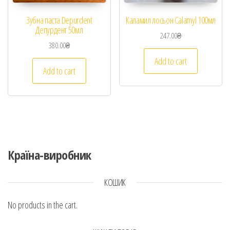
Зубна паста Depurdent
Каламил лосьон Calamyl 100мл
Депурдент 50мл
247.00
₴
380.00
₴
Add to cart
Add to cart
Країна-виробник
КОШИК
No products in the cart.