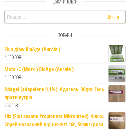
ШУКАТИ ТОВАР
Пошук:
ТОВАРИ
Skin glow BioAge (Англія )
4,150.00
₴
Mots -C (Мотс ) BioAge (Англія )
4,150.00
₴
Adagel (adapalene 0,1%). Адагель. 30gm. Гель
проти вугрів
297.00
₴
Flix (Fluticasone Propionate Micronized). Флікс.
Спрей назальний від нежиті 16г, 50мкг/доза.