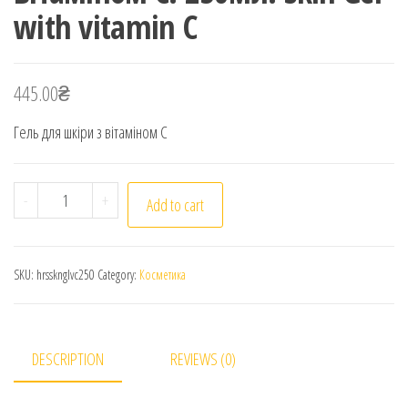
with vitamin C
445.00
₴
Гель для шкіри з вітаміном С
Horas. Гель для шкіри з вітаміном С. 250мл. Skin Gel w
-
+
Add to cart
SKU:
hrssknglvc250
Category:
Косметика
DESCRIPTION
REVIEWS (0)