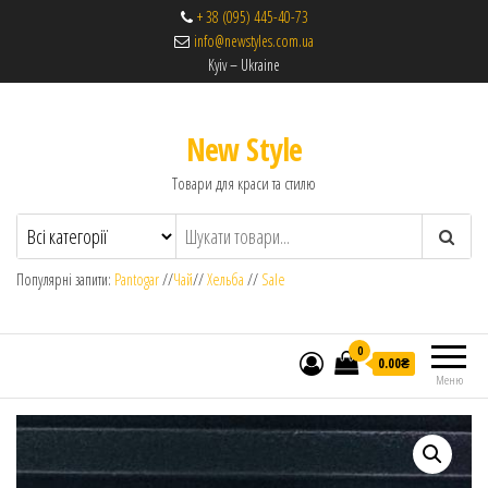
+ 38 (095) 445-40-73
info@newstyles.com.ua
Kyiv – Ukraine
New Style
Товари для краси та стилю
Популярні запити:
Pantogar
//
Чай
//
Хельба
//
Sale
0
0.00₴
Меню