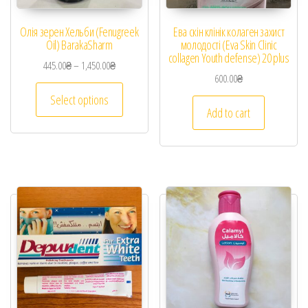
Олія зерен Хельби (Fenugreek
Ева скін клінік колаген захист
Oil) BarakaSharm
молодості (Eva Skin Clinic
collagen Youth defense) 20 plus
445.00
₴
–
1,450.00
₴
600.00
₴
Select options
Add to cart