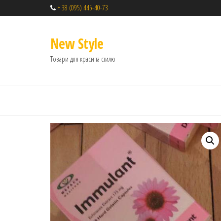
+ 38 (095) 445-40-73
New Style
Товари для краси та стилю