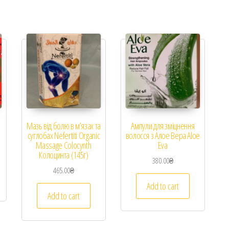
Мазь від болю в м’язах та
Ампули для зміцнення
суглобах Nefertiti Organic
волосся з Алое Вера Aloe
Massage Colocynth
Eva
Колоцинта (145г)
380.00
₴
465.00
₴
Add to cart
Add to cart