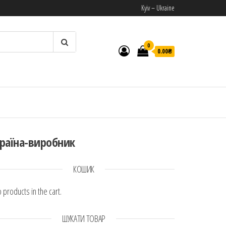
Kyiv – Ukraine
0
0.00₴
И
раїна-виробник
КОШИК
 products in the cart.
ШУКАТИ ТОВАР