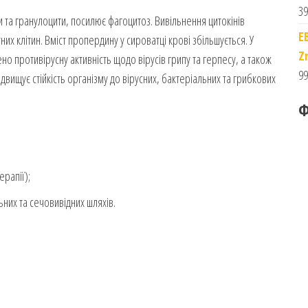
39
 та гранулоцити, посилює фагоцитоз. Вивільнення цитокінів
E
их клітин. Вміст пропердину у сироватці крові збільшується. У
Z
ено противірусну активність щодо вірусів грипу та герпесу, а також
99
Підвищує стійкість організму до вірусних, бактеріальних та грибкових
Ф
ерапії);
них та сечовивідних шляхів.