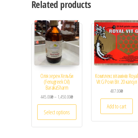
Related products
Олія зерен Хельби
Комплекс вітамінів Royal
(Fenugreek Oil)
Vit G Роял Віт. 20 капсул
BarakaSharm
487.00
₴
445.00
₴
–
1,450.00
₴
Add to cart
Select options