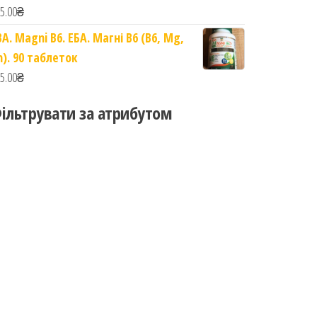
5.00
₴
BA. Magni B6. ЕБА. Магні B6 (B6, Mg,
n). 90 таблеток
5.00
₴
ільтрувати за атрибутом