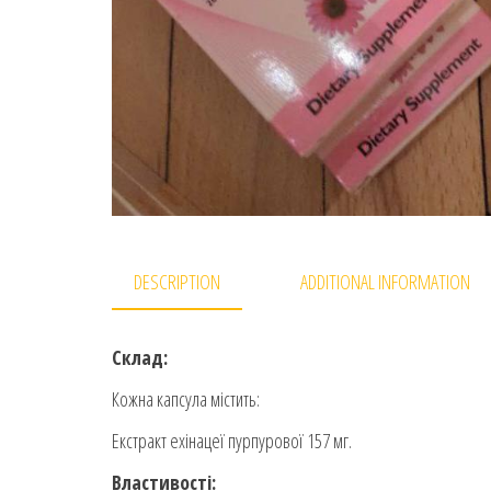
DESCRIPTION
ADDITIONAL INFORMATION
Склад:
Кожна капсула містить:
Екстракт ехінацеї пурпурової 157 мг.
Властивості: