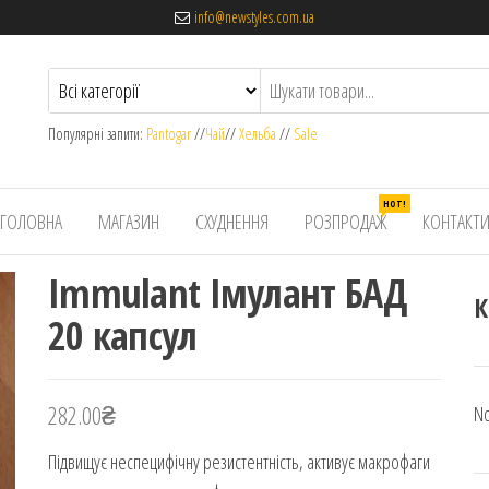
info@newstyles.com.ua
Популярні запити:
Pantogar
//
Чай
//
Хельба
//
Sale
HOT!
ГОЛОВНА
МАГАЗИН
СХУДНЕННЯ
РОЗПРОДАЖ
КОНТАКТ
Immulant Імулант БАД
К
20 капсул
282.00
₴
No
Підвищує неспецифічну резистентність, активує макрофаги