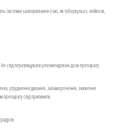
ть системні захворювання (такі, як туберкульоз, лейкози,
). Не слід перевищувати рекомендовані дози препарату.
бличчя, утруднення дихання, запаморочення, зниження
ом препарату слід припинити.
радусів.