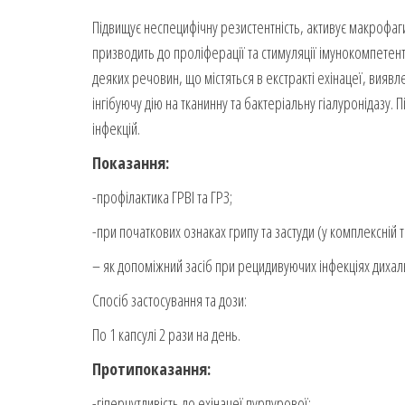
Підвищує неспецифічну резистентність, активує макрофаги
призводить до проліферації та стимуляції імунокомпетентн
деяких речовин, що містяться в екстракті ехінацеї, виявл
інгібуючу дію на тканинну та бактеріальну гіалуронідазу. 
інфекцій.
Показання:
-профілактика ГРВІ та ГРЗ;
-при початкових ознаках грипу та застуди (у комплексній т
– як допоміжний засіб при рецидивуючих інфекціях дихаль
Спосіб застосування та дози:
По 1 капсулі 2 рази на день.
Протипоказання:
-гіперчутливість до ехінацеї пурпурової;