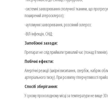
-системні захворювання сполучної тканини, що прогресую
поширений атеросклероз);
-аутоімунні захворювання, розсіяний склероз;
-ВІЛ-інфекція, СНІД;
Запобіжні заходи:
Препарат не слід приймати тривалий час (понад 8 тижнів
Побічні ефекти:
Алергічні реакції (шкірні висипання, свербіж, набряк о
артеріального тиску). При розвитку гіперчутливості прий
Спосіб зберігання:
У сухому прохолодному місці за температури не вище 30 г