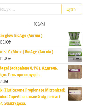
ошук:
ТОВАРИ
kin glow BioAge (Англія )
150.00
₴
ots -C (Мотс ) BioAge (Англія )
150.00
₴
dagel (adapalene 0,1%). Адагель.
0gm. Гель проти вугрів
7.00
₴
lix (Fluticasone Propionate Micronized).
лікс. Спрей назальний від нежиті
6г, 50мкг/доза.