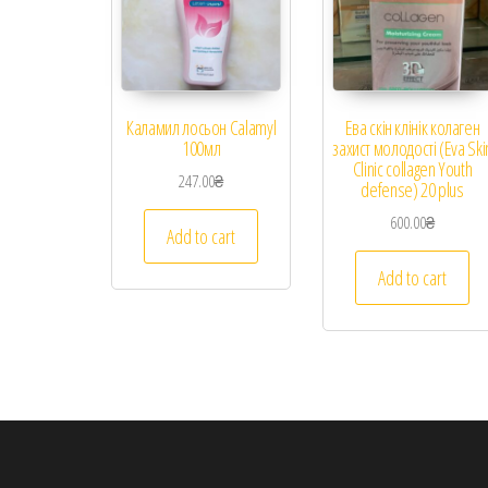
Каламил лосьон Calamyl
Ева скін клінік колаген
100мл
захист молодості (Eva Ski
Clinic collagen Youth
247.00
₴
defense) 20 plus
600.00
₴
Add to cart
Add to cart