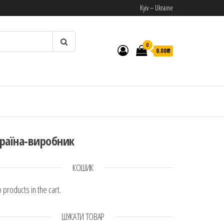
Kyiv – Ukraine
0
0.00₴
И
раїна-виробник
КОШИК
 products in the cart.
ШУКАТИ ТОВАР