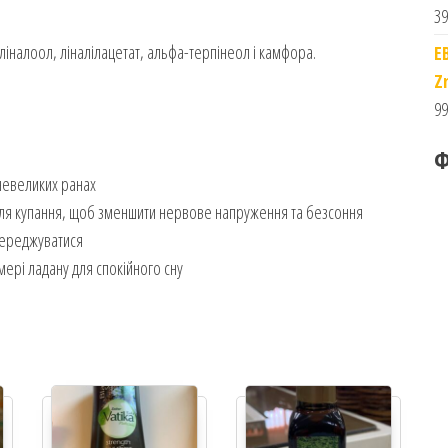
39
ліналоол, ліналілацетат, альфа-терпінеол і камфора.
E
Z
99
Ф
 невеликих ранах
 для купання, щоб зменшити нервове напруження та безсоння
осереджуватися
мері ладану для спокійного сну