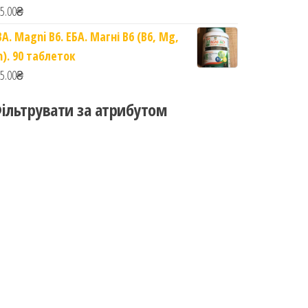
5.00
₴
BA. Magni B6. ЕБА. Магні B6 (B6, Mg,
n). 90 таблеток
5.00
₴
ільтрувати за атрибутом