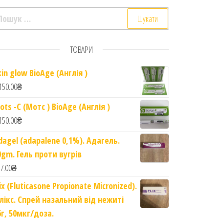
ошук:
ТОВАРИ
kin glow BioAge (Англія )
150.00
₴
ots -C (Мотс ) BioAge (Англія )
150.00
₴
dagel (adapalene 0,1%). Адагель.
0gm. Гель проти вугрів
7.00
₴
lix (Fluticasone Propionate Micronized).
лікс. Спрей назальний від нежиті
6г, 50мкг/доза.