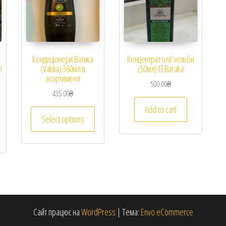
Кондиціонери Ватика
Концентрат олії хельби
n
(Vatika) 360мл в
(50мл) El Baraka
асортименті
500.00
₴
435.00
₴
Add to cart
Select options
Сайт працює на
WordPress
|
Тема:
Envo eCommerce