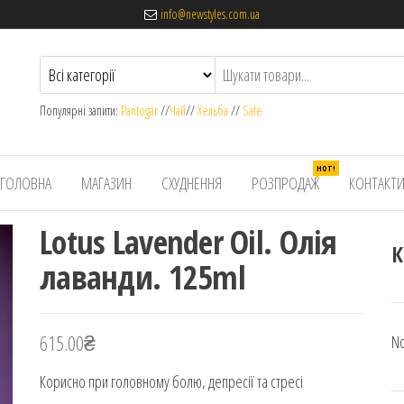
info@newstyles.com.ua
Популярні запити:
Pantogar
//
Чай
//
Хельба
//
Sale
HOT!
ГОЛОВНА
МАГАЗИН
СХУДНЕННЯ
РОЗПРОДАЖ
КОНТАКТ
Lotus Lavender Oil. Олія
К
лаванди. 125ml
615.00
₴
No
Корисно при головному болю, депресії та стресі