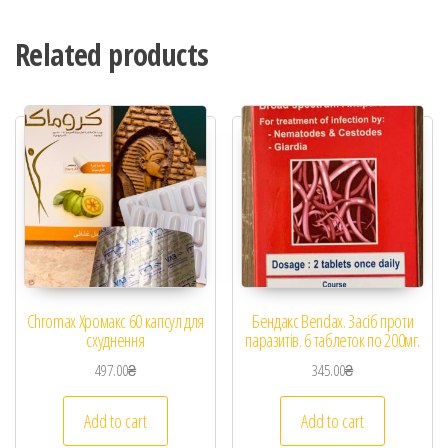
Related products
Chromax Хромакс 60 капсул для
Бендакс Bendax. Засіб проти
схуднення
паразитів. 6 таблеток по 200мг.
497.00
₴
345.00
₴
Add to cart
Add to cart