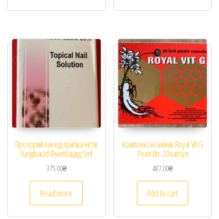
Прозорий лак від грибка нігтів
Комплекс вітамінів Royal Vit G
Fungibacid Фунгібацид 5ml
Роял Віт. 20 капсул
375.00
₴
487.00
₴
Read more
Add to cart