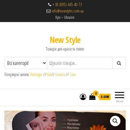
+ 38 (095) 445-40-73
info@newstyles.com.ua
Kyiv – Ukraine
New Style
Товари для краси та стилю
Популярні запити:
Pantogar
//
Чай
//
Хельба
//
Sale
0
0.00₴
Меню