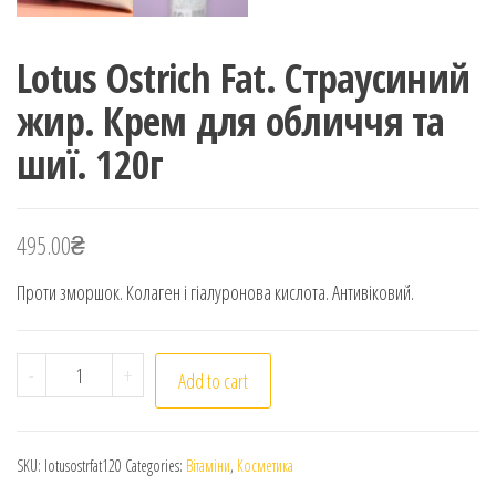
Lotus Ostrich Fat. Страусиний
жир. Крем для обличчя та
шиї. 120г
495.00
₴
Проти зморшок. Колаген і гіалуронова кислота. Антивіковий.
Lotus Ostrich Fat. Страусиний жир. Крем для обличчя 
-
+
Add to cart
SKU:
lotusostrfat120
Categories:
Вітаміни
,
Косметика