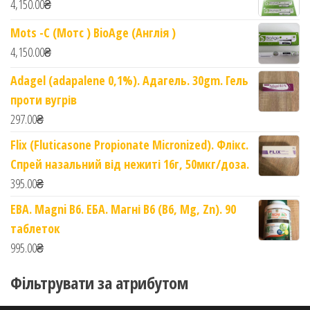
4,150.00
₴
Mots -C (Мотс ) BioAge (Англія )
4,150.00
₴
Adagel (adapalene 0,1%). Адагель. 30gm. Гель
проти вугрів
297.00
₴
Flix (Fluticasone Propionate Micronized). Флікс.
Спрей назальний від нежиті 16г, 50мкг/доза.
395.00
₴
EBA. Magni B6. ЕБА. Магні B6 (B6, Mg, Zn). 90
таблеток
995.00
₴
Фільтрувати за атрибутом