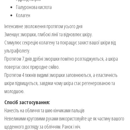
Гіалуронова кислота
Колаген
Інтенсивне зволоження протягом усього дня
Зменшує зморшки, глибокі лінії та відновлює шкіру.
Стимулює секрецію колагену та покращує захист вашої шкіри від
ультрафіолету.
Протягом 7 днів дрібні зморшки помітно розгладжуються, а шкіра
повертає своє природне сяйво.
Протягом 4 тижнів видимі зморшки заповнюються, а еластичність
шкіри підвищується, завдяки чому шкіра стає регенерованою та
молодшою.
Спосіб застосування:
Нанесіть на обличчя та шию кінчиками пальців
Невеликими круговими рухами використовуйте це як частину вашого
щоденного догляду за обліччям. Ранок і ніч.