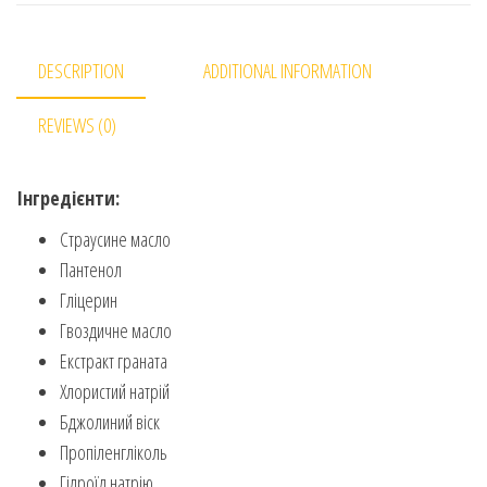
DESCRIPTION
ADDITIONAL INFORMATION
REVIEWS (0)
Інгредієнти:
Страусине масло
Пантенол
Гліцерин
Гвоздичне масло
Екстракт граната
Хлористий натрій
Бджолиний віск
Пропіленгліколь
Гідроїд натрію