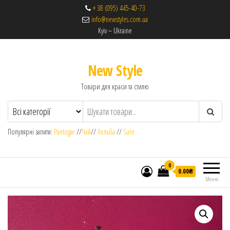
+ 38 (095) 445-40-73
info@newstyles.com.ua
Kyiv – Ukraine
New Style
Товари для краси та стилю
Популярні запити:
Pantogar
//
Чай
//
Хельба
//
Sale
0
0.00₴
Меню