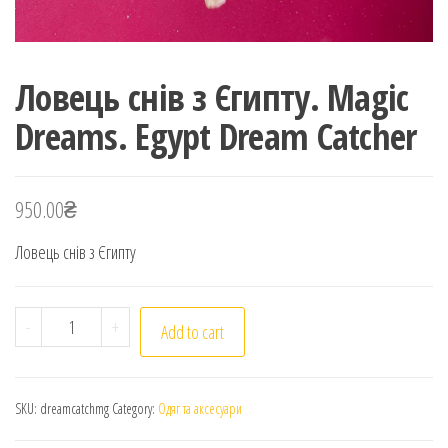
Ловець снів з Єгипту. Magic
Dreams. Egypt Dream Catcher
950.00
₴
Ловець снів з Єгипту
Ловець снів з Єгипту. Magic Dreams. Egypt Dream Catc
-
+
Add to cart
SKU:
dreamcatchmg
Category:
Одяг та аксесуари