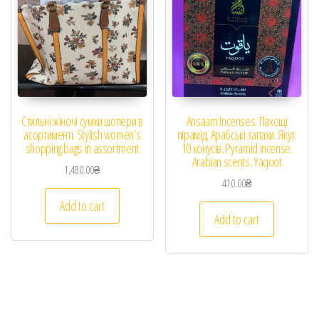
Стильні жіночі сумки шопери в
Ansaam Incenses. Пахощі
асортименті. Stylish women’s
пірамід. Арабські запахи. Якут.
shopping bags in assortment
10 конусів. Pyramid incense.
Arabian scents. Yaqoot
1,480.00
₴
410.00
₴
Add to cart
Add to cart