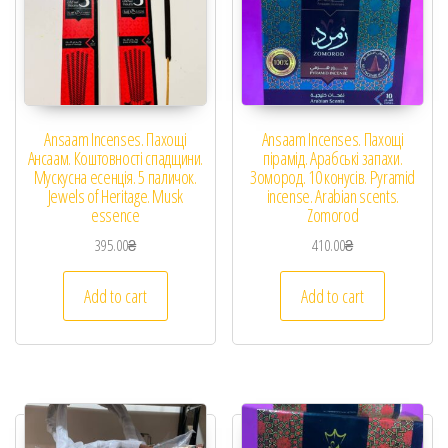
Ansaam Incenses. Пахощі
Ansaam Incenses. Пахощі
Ансаам. Коштовності спадщини.
пірамід. Арабські запахи.
Мускусна есенція. 5 паличок.
Зомород. 10 конусів. Pyramid
Jewels of Heritage. Musk
incense. Arabian scents.
essence
Zomorod
395.00
₴
410.00
₴
Add to cart
Add to cart