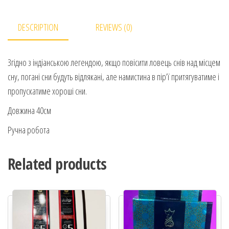
DESCRIPTION
REVIEWS (0)
Згідно з індіанською легендою, якщо повісити ловець снів над місцем
сну, погані сни будуть відлякані, але намистина в пір’ї притягуватиме і
пропускатиме хороші сни.
Довжина 40см
Ручна робота
Related products