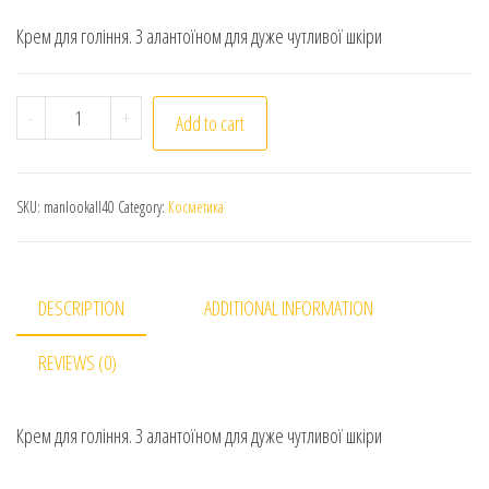
Крем для гоління. З алантоїном для дуже чутливої шкіри
Крем для гоління Man Look 40г. З алантоїном для дуж
-
+
Add to cart
SKU:
manlookall40
Category:
Косметика
DESCRIPTION
ADDITIONAL INFORMATION
REVIEWS (0)
Крем для гоління. З алантоїном для дуже чутливої шкіри