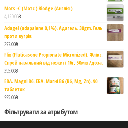
Mots -C (Мотс ) BioAge (Англія )
4,150.00
₴
Adagel (adapalene 0,1%). Адагель. 30gm. Гель
проти вугрів
297.00
₴
Flix (Fluticasone Propionate Micronized). Флікс.
Спрей назальний від нежиті 16г, 50мкг/доза.
395.00
₴
EBA. Magni B6. ЕБА. Магні B6 (B6, Mg, Zn). 90
таблеток
995.00
₴
Фільтрувати за атрибутом