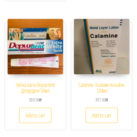
Зубна паста Depurdent
Calamine. Каламін лосьйон.
Депурдент 50мл
120мл
380.00
₴
397.00
₴
Add to cart
Add to cart