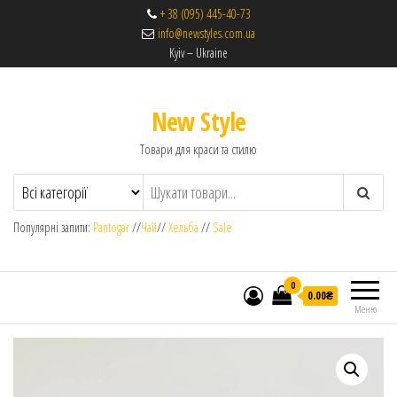
+ 38 (095) 445-40-73
info@newstyles.com.ua
Kyiv – Ukraine
New Style
Товари для краси та стилю
Популярні запити:
Pantogar
//
Чай
//
Хельба
//
Sale
0
0.00₴
Меню