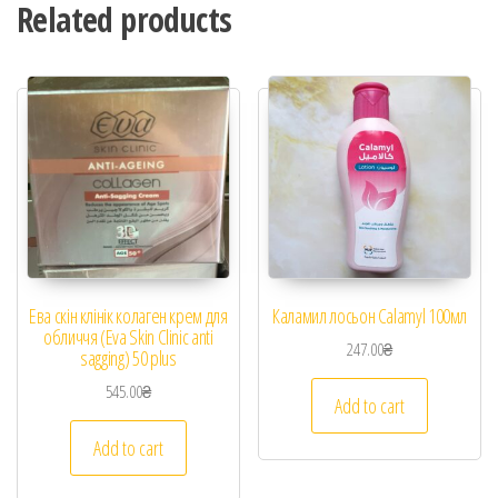
Related products
Ева скін клінік колаген крем для
Каламил лосьон Calamyl 100мл
обличчя (Eva Skin Clinic anti
247.00
₴
sagging) 50 plus
545.00
₴
Add to cart
Add to cart