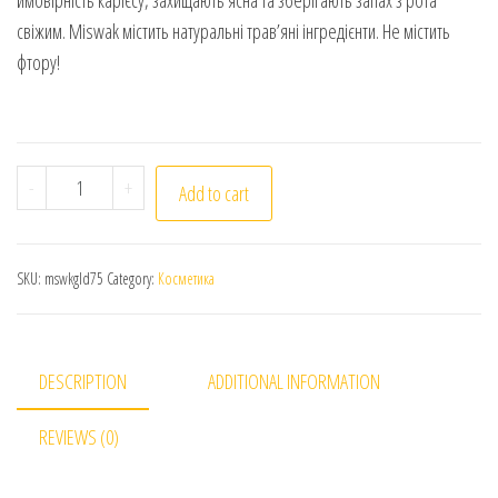
ймовірність карієсу, захищають ясна та зберігають запах з рота
свіжим. Miswak містить натуральні трав’яні інгредієнти. Не містить
фтору!
Зубна паста Місвак Miswak Gold 75g quantity
-
+
Add to cart
SKU:
mswkgld75
Category:
Косметика
DESCRIPTION
ADDITIONAL INFORMATION
REVIEWS (0)