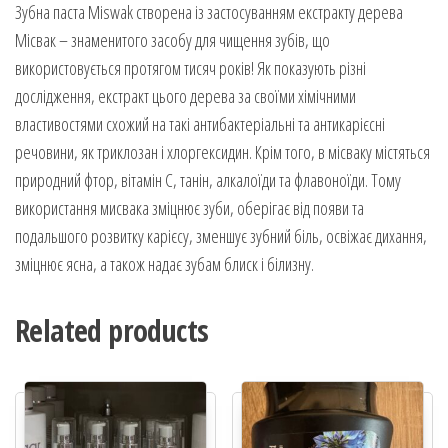
Зубна паста Miswak створена із застосуванням екстракту дерева
Місвак – знаменитого засобу для чищення зубів, що
використовується протягом тисяч років! Як показують різні
дослідження, екстракт цього дерева за своїми хімічними
властивостями схожий на такі антибактеріальні та антикарієсні
речовини, як триклозан і хлоргексидин. Крім того, в місваку містяться
природний фтор, вітамін С, танін, алкалоїди та флавоноїди. Тому
використання мисвака зміцнює зуби, оберігає від появи та
подальшого розвитку карієсу, зменшує зубний біль, освіжає дихання,
зміцнює ясна, а також надає зубам блиск і білизну.
Related products