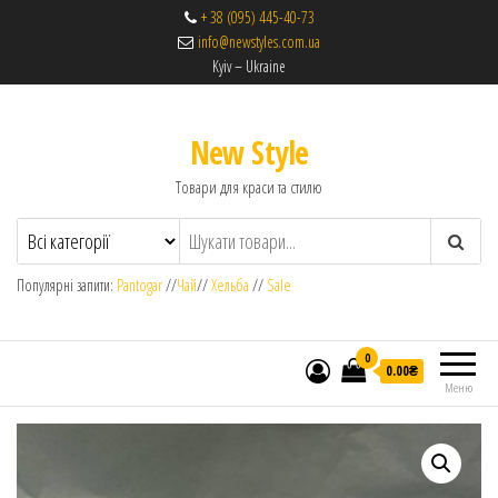
+ 38 (095) 445-40-73
info@newstyles.com.ua
Kyiv – Ukraine
New Style
Товари для краси та стилю
Популярні запити:
Pantogar
//
Чай
//
Хельба
//
Sale
0
0.00₴
Меню