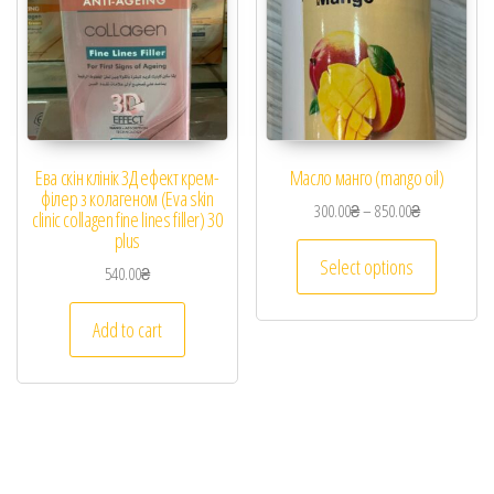
Ева скін клінік 3Д ефект крем-
Масло манго (mango oil)
філер з колагеном (Eva skin
300.00
₴
–
850.00
₴
clinic collagen fine lines filler) 30
plus
Select options
540.00
₴
Add to cart