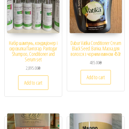
Набір шампунь, кондиціонер і
Dabur Vatika Conditioner Cream
сироватка Пантогар. Pantogar
Black Seed. Ватіка. Маска для
Shampoo, Conditioner and
волосся з чорним кмином 450г
Serum set
485.00
₴
2,895.00
₴
Add to cart
Add to cart