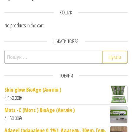
КОШИК
No products in the cart.
ШУКАТИ ТОВАР
Пошук:
ТОВАРИ
Skin glow BioAge (Англія )
4,150.00
₴
Mots -C (Мотс ) BioAge (Англія )
4,150.00
₴
Adagel (adapalene 0,1%). Адагель. 30gm. Гель