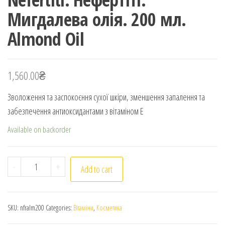
Мигдалева олія. 200 мл.
Almond Oil
1,560.00
₴
Зволоження та заспокоєння сухої шкіри, зменшення запалення та
забезпечення антиоксидантами з вітаміном Е
Available on backorder
Nefertiti. Нефертіті. Мигдалева олія. 200 мл. Almond O
-
+
Add to cart
SKU:
nfralm200
Categories:
Вітаміни
,
Косметика