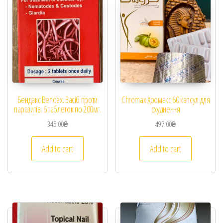
Бендакс Bendax. Засіб проти
Chromax Хромакс 60 капсул для
паразитів. 6 таблеток по 200мг.
схуднення
345.00
₴
497.00
₴
Add to cart
Add to cart