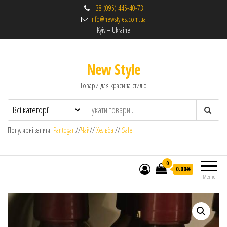
+ 38 (095) 445-40-73
info@newstyles.com.ua
Kyiv – Ukraine
New Style
Товари для краси та стилю
Популярні запити:
Pantogar
//
Чай
//
Хельба
//
Sale
0
0.00₴
Меню