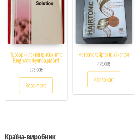
Прозорий лак від грибка нігтів
Hairtonic Хейртонік 60 капсул
Fungibacid Фунгібацид 5ml
475.00
₴
375.00
₴
Add to cart
Read more
Країна-виробник