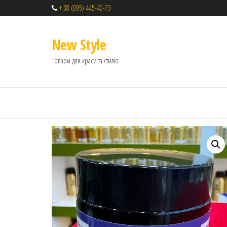
+ 38 (095) 445-40-73
New Style
Товари для краси та стилю