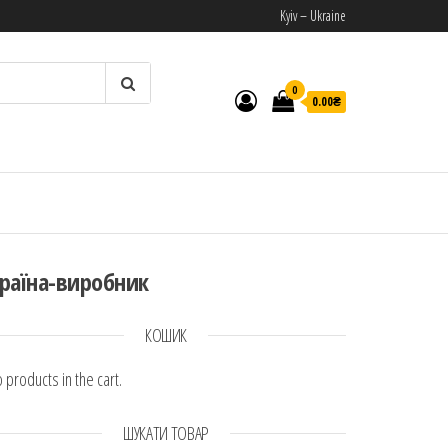
Kyiv – Ukraine
0
0.00₴
И
раїна-виробник
КОШИК
 products in the cart.
ШУКАТИ ТОВАР