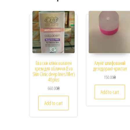
Ева скін клінік колаген
Алуніт шлифований
крем для обличчя (Eva
дезодорант-кристал
Skin Clinic deep lines filler)
150.00
₴
40 plus
660.00
₴
Add to cart
Add to cart