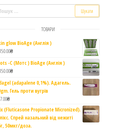
ошук:
ТОВАРИ
г. Cracked Feet Cream quantity
kin glow BioAge (Англія )
150.00
₴
ots -C (Мотс ) BioAge (Англія )
150.00
₴
dagel (adapalene 0,1%). Адагель.
0gm. Гель проти вугрів
7.00
₴
lix (Fluticasone Propionate Micronized).
лікс. Спрей назальний від нежиті
6г, 50мкг/доза.