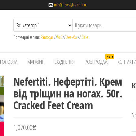
info@newstyles.com.ua
Популярні запити:
Pantogar
//
Чай
//
Хельба
//
Sale
HOT!
ГОЛОВНА
МАГАЗИН
СХУДНЕННЯ
РОЗПРОДАЖ
КОНТАКТ
Nefertiti. Нефертіті. Крем
К
від тріщин на ногах. 50г.
Cracked Feet Cream
No
1,070.00
₴