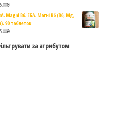
5.00
₴
BA. Magni B6. ЕБА. Магні B6 (B6, Mg,
n). 90 таблеток
5.00
₴
ільтрувати за атрибутом