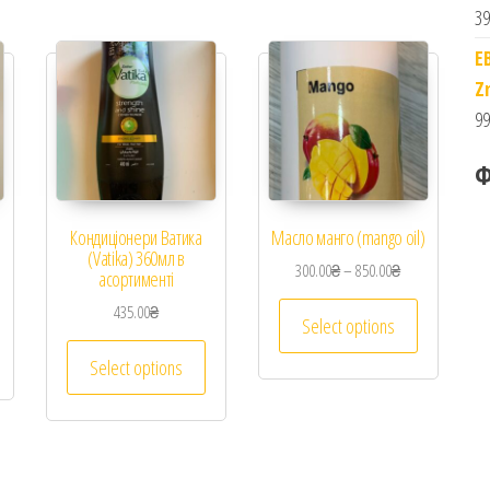
39
E
Z
99
Ф
Кондиціонери Ватика
Масло манго (mango oil)
(Vatika) 360мл в
300.00
₴
–
850.00
₴
асортименті
435.00
₴
Select options
Select options