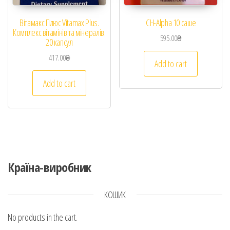
Вітамакс Плюс Vitamax Plus.
CH-Alpha 10 саше
Комплекс вітамінів та мінералів.
595.00
₴
20 капсул
417.00
₴
Add to cart
Add to cart
Країна-виробник
КОШИК
No products in the cart.