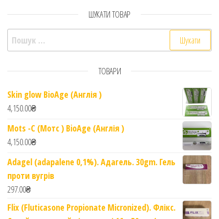
ШУКАТИ ТОВАР
Пошук:
ТОВАРИ
Skin glow BioAge (Англія )
4,150.00
₴
Mots -C (Мотс ) BioAge (Англія )
4,150.00
₴
Adagel (adapalene 0,1%). Адагель. 30gm. Гель
проти вугрів
297.00
₴
Flix (Fluticasone Propionate Micronized). Флікс.