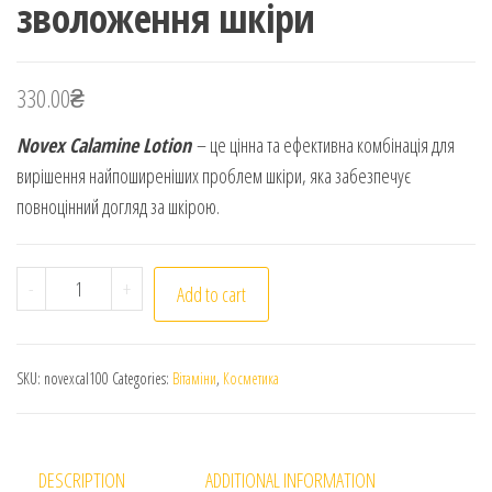
зволоження шкіри
330.00
₴
Novex Calamine Lotion
– це цінна та ефективна комбінація для
вирішення найпоширеніших проблем шкіри, яка забезпечує
повноцінний догляд за шкірою.
Novex Calamine Lotion. Лосьйон Новекс Каламін. 100 
-
+
Add to cart
SKU:
novexcal100
Categories:
Вітаміни
,
Косметика
DESCRIPTION
ADDITIONAL INFORMATION