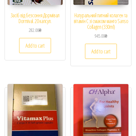
Засіб від безсоння Дормівал
Натуральний питний колаген та
Dormival. 20 капсул.
вітамін C зі смаком манго Sanso
Collagen (330ml)
282.00
₴
945.00
₴
Add to cart
Add to cart