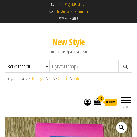
+ 38 (095) 445-40-73
info@newstyles.com.ua
Kyiv – Ukraine
New Style
Товари для краси та стилю
Популярні запити:
Pantogar
//
Чай
//
Хельба
//
Sale
0
0.00₴
Меню