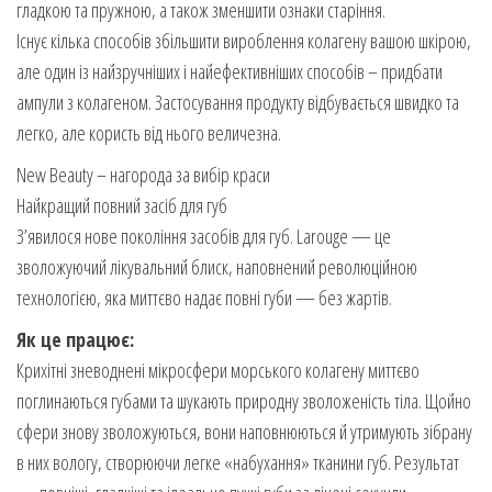
гладкою та пружною, а також зменшити ознаки старіння.
Існує кілька способів збільшити вироблення колагену вашою шкірою,
але один із найзручніших і найефективніших способів – придбати
ампули з колагеном. Застосування продукту відбувається швидко та
легко, але користь від нього величезна.
New Beauty – нагорода за вибір краси
Найкращий повний засіб для губ
З’явилося нове покоління засобів для губ. Larouge — це
зволожуючий лікувальний блиск, наповнений революційною
технологією, яка миттєво надає повні губи — без жартів.
Як це працює:
Крихітні зневоднені мікросфери морського колагену миттєво
поглинаються губами та шукають природну зволоженість тіла. Щойно
сфери знову зволожуються, вони наповнюються й утримують зібрану
в них вологу, створюючи легке «набухання» тканини губ. Результат