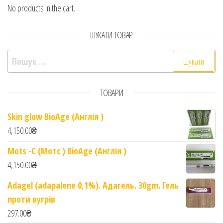
No products in the cart.
ШУКАТИ ТОВАР
Пошук:
ТОВАРИ
Skin glow BioAge (Англія )
4,150.00
₴
Mots -C (Мотс ) BioAge (Англія )
4,150.00
₴
Adagel (adapalene 0,1%). Адагель. 30gm. Гель
проти вугрів
297.00
₴