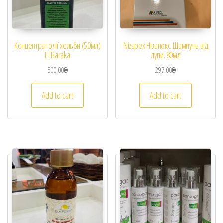
Концентрат олії хельби (50мл)
Nizapex Нізапекс. Шампунь від
El Baraka
лупи. 80мл
500.00
₴
297.00
₴
Add to cart
Add to cart