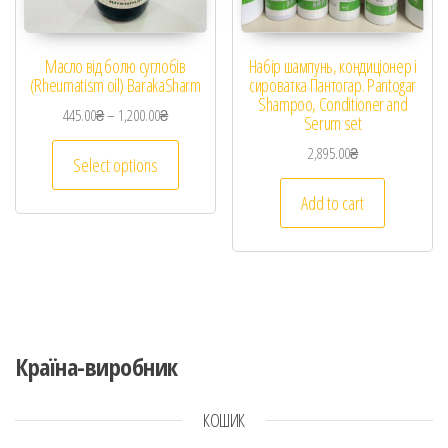
Масло від болю суглобів
Набір шампунь, кондиціонер і
(Rheumatism oil) BarakaSharm
сироватка Пантогар. Pantogar
Shampoo, Conditioner and
445.00
₴
–
1,200.00
₴
Serum set
2,895.00
₴
Select options
Add to cart
Країна-виробник
КОШИК