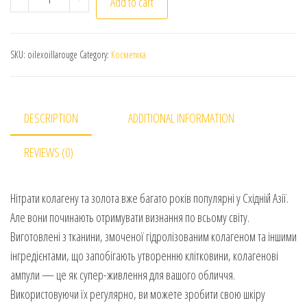
Add to cart
SKU:
oilexoillarouge
Category:
Косметика
DESCRIPTION
ADDITIONAL INFORMATION
REVIEWS (0)
Нітрати колагену та золота вже багато років популярні у Східній Азії.
Але вони починають отримувати визнання по всьому світу.
Виготовлені з тканини, змоченої гідролізованим колагеном та іншими
інгредієнтами, що запобігають утворенню клітковини, колагенові
ампули — це як супер-живлення для вашого обличчя.
Використовуючи їх регулярно, ви можете зробити свою шкіру