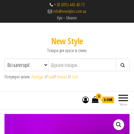
+ 38 (095) 445-40-73
info@newstyles.com.ua
Kyiv – Ukraine
New Style
Товари для краси та стилю
Популярні запити:
Pantogar
//
Чай
//
Хельба
//
Sale
0
0.00₴
Меню