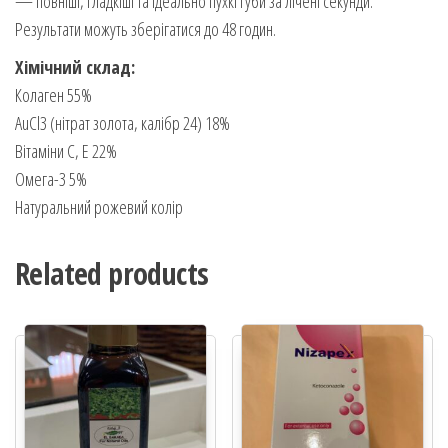
— повніші, гладкіші та ідеально пухкі губи за лічені секунди.
Результати можуть зберігатися до 48 годин.
Хімічний склад:
Колаген 55%
AuCl3 (нітрат золота, калібр 24) 18%
Вітаміни С, Е 22%
Омега-3 5%
Натуральний рожевий колір
Related products