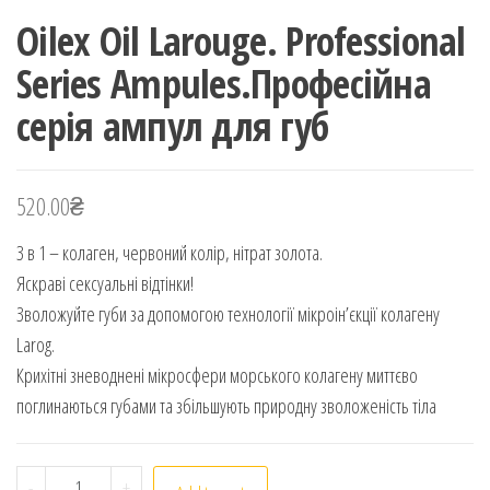
Oilex Oil Larouge. Professional
Series Ampules.Професійна
серія ампул для губ
520.00
₴
3 в 1 – колаген, червоний колір, нітрат золота.
Яскраві сексуальні відтінки!
Зволожуйте губи за допомогою технології мікроін’єкції колагену
Larog.
Крихітні зневоднені мікросфери морського колагену миттєво
поглинаються губами та збільшують природну зволоженість тіла
Oilex Oil Larouge. Professional Series Ampules.Професі
-
+